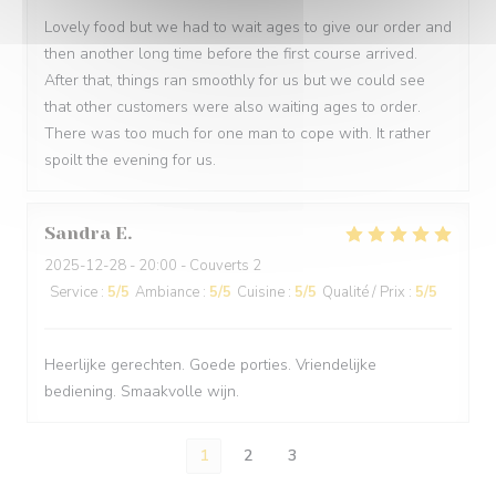
Lovely food but we had to wait ages to give our order and
then another long time before the first course arrived.
After that, things ran smoothly for us but we could see
that other customers were also waiting ages to order.
There was too much for one man to cope with. It rather
spoilt the evening for us.
Sandra
E
2025-12-28
- 20:00 - Couverts 2
Service
:
5
/5
Ambiance
:
5
/5
Cuisine
:
5
/5
Qualité / Prix
:
5
/5
Heerlijke gerechten. Goede porties. Vriendelijke
bediening. Smaakvolle wijn.
1
2
3