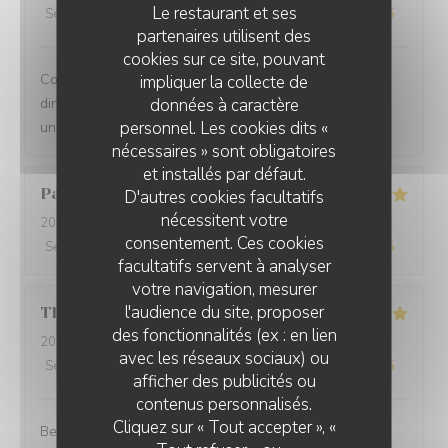
Le restaurant et ses
Service
:
5
/5
Ambiance
:
5
/5
Cuisine
:
5
/5
Qualité / Prix
:
5
/5
partenaires utilisent des
cookies sur ce site, pouvant
Comprehensive restaurant with friendly service. The
impliquer la collecte de
données à caractère
dinner was tasty with fresh ingredients and served with
personnel. Les cookies dits «
unexpected flavors.
nécessaires » sont obligatoires
et installés par défaut.
Paolo
B
D'autres cookies facultatifs
nécessitent votre
2025-12-29
- 20:00 - Couverts 2
consentement. Ces cookies
Service
:
5
/5
Ambiance
:
5
/5
Cuisine
:
5
/5
Qualité / Prix
:
5
/5
facultatifs servent à analyser
votre navigation, mesurer
l'audience du site, proposer
Thomas
L
des fonctionnalités (ex : en lien
2025-12-31
- 20:00 - Couverts 2
avec les réseaux sociaux) ou
Service
:
5
/5
Ambiance
:
5
/5
Cuisine
:
5
/5
Qualité / Prix
:
5
/5
afficher des publicités ou
contenus personnalisés.
Cliquez sur « Tout accepter », «
Best cuisine in old Nice.