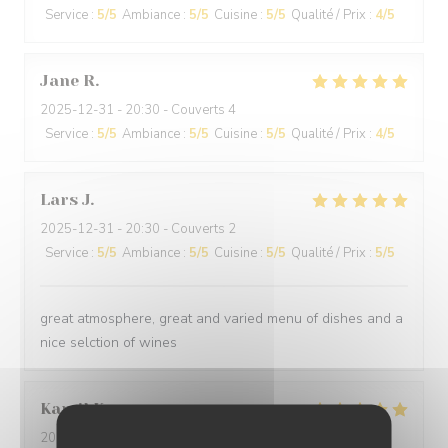
Service
:
5
/5
Ambiance
:
5
/5
Cuisine
:
5
/5
Qualité / Prix
:
4
/5
Jane
R
2025-12-31
- 20:30 - Couverts 4
Service
:
5
/5
Ambiance
:
5
/5
Cuisine
:
5
/5
Qualité / Prix
:
4
/5
Lars
J
2025-12-31
- 20:30 - Couverts 2
Service
:
5
/5
Ambiance
:
5
/5
Cuisine
:
5
/5
Qualité / Prix
:
5
/5
great atmosphere, great and varied menu of dishes and a
nice selction of wines
Kamil
K
2025-12-31
- 21:00 - Couverts 2