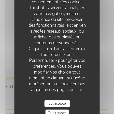
consentement. Ces cookies
facultatifs servent à analyser
votre navigation, mesurer
l'audience du site, proposer
des fonctionnalités (ex : en lien
avec les réseaux sociaux) ou
afficher des publicités ou
contenus personnalisés.
Cliquez sur « Tout accepter », «
Tout refuser » ou «
Personnaliser » pour gérer vos
préférences. Vous pouvez
modifier vos choix à tout
moment en cliquant sur l'icône
19/09/2017
représentant un cookie en bas
Citrus: un zeste d'exotisme
à gauche des pages du site.
Tout accepter
((OUVRE UNE NOUVELLE 
VOIR L'ARTICLE
Tout refuser