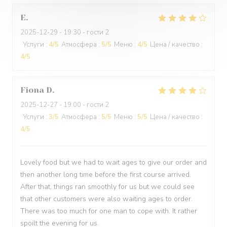
E
2025-12-29
- 19:30 - гости 2
Услуги
:
4
/5
Атмосфера
:
5
/5
Меню
:
4
/5
Цена / качество
:
4
/5
Fiona
D
2025-12-27
- 19:00 - гости 2
Услуги
:
3
/5
Атмосфера
:
5
/5
Меню
:
5
/5
Цена / качество
:
4
/5
Lovely food but we had to wait ages to give our order and
then another long time before the first course arrived.
After that, things ran smoothly for us but we could see
that other customers were also waiting ages to order.
There was too much for one man to cope with. It rather
spoilt the evening for us.