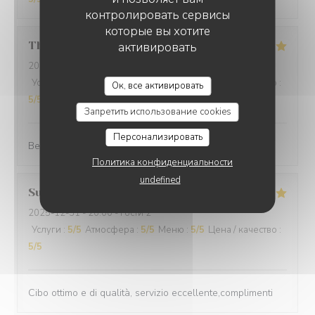
контролировать сервисы
которые вы хотите
Thomas
L
активировать
2025-12-31
- 20:00 - гости 2
Услуги
:
5
/5
Атмосфера
:
5
/5
Меню
:
5
/5
Цена / качество
:
Ок, все активировать
5
/5
Запретить использование cookies
Персонализировать
Best cuisine in old Nice.
Политика конфиденциальности
undefined
Suraci
G
2025-12-31
- 20:00 - гости 2
Услуги
:
5
/5
Атмосфера
:
5
/5
Меню
:
5
/5
Цена / качество
:
5
/5
Cibo ottimo e di qualità, servizio eccellente,complimenti