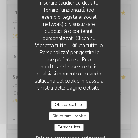
misurare l'audience del sito,
fornire funzionalità (ad
Thomas
L
esempio, legate ai social
2025-12-31
- 20:00 - Ospiti 2
network) o visualizzare
Servizio
:
5
/5
Atmosfera
:
5
/5
Cucina
:
5
/5
Qualità / Prezzo
:
pubblicità o contenuti
5
/5
personalizzati. Clicca su
'Accetta tutto', 'Rifiuta tutto' o
'Personalizza' per gestire le
Best cuisine in old Nice.
tue preferenze. Puoi
modificare le tue scelte in
qualsiasi momento cliccando
Suraci
G
sull'icona del cookie in basso a
2025-12-31
- 20:00 - Ospiti 2
sinistra delle pagine del sito.
Servizio
:
5
/5
Atmosfera
:
5
/5
Cucina
:
5
/5
Qualità / Prezzo
:
5
/5
Ok, accetta tutto
Rifiuta tutti i cookie
Cibo ottimo e di qualità, servizio eccellente,complimenti
Personalizza