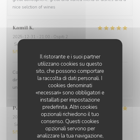
nice selction of wines
Kamil
K
2025-12-31
- 21:00 - Ospiti 2
Servizio
:
5
/5
Atmosfera
:
5
/5
Cucina
:
5
/5
Qualità / Prezzo
:
5
/5
Il ristorante e i suoi partner
utilizzano cookies su questo
sito, che possono comportare
Comprehensive restaurant with friendly service. The
la raccolta di dati personali. I
dinner was tasty with fresh ingredients and served with
cookies denominati
unexpected flavors.
«necessari» sono obbligatori e
installati per impostazione
predefinita. Altri cookies
Paolo
B
opzionali richiedono il tuo
2025-12-29
- 20:00 - Ospiti 2
consenso. Questi cookies
Servizio
:
5
/5
Atmosfera
:
5
/5
Cucina
:
5
/5
Qualità / Prezzo
:
opzionali servono per
5
/5
analizzare la tua navigazione,