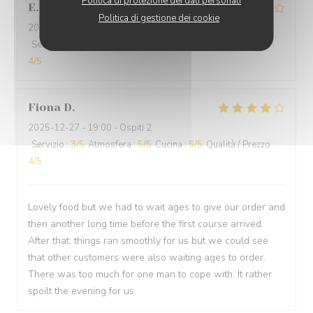
Politica di protezione dei dati personali
E
Politica di gestione dei cookie
2025-12-29
- 19:30 - Ospiti 2
Servizio
:
4
/5
Atmosfera
:
5
/5
Cucina
:
4
/5
Qualità / Prezzo
:
4
/5
Fiona
D
2025-12-27
- 19:00 - Ospiti 2
Servizio
:
3
/5
Atmosfera
:
5
/5
Cucina
:
5
/5
Qualità / Prezzo
:
4
/5
Lovely food but we had to wait ages to give our order and
then another long time before the first course arrived.
After that, things ran smoothly for us but we could see
that other customers were also waiting ages to order.
There was too much for one man to cope with. It rather
spoilt the evening for us.