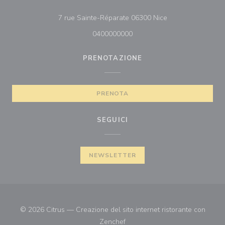
((apre una nuova f
7 rue Sainte-Réparate 06300 Nice
0400000000
PRENOTAZIONE
PRENOTA
SEGUICI
NEWSLETTER
© 2026 Citrus — Creazione del sito internet ristorante con
((apre una nuova finestra))
Zenchef