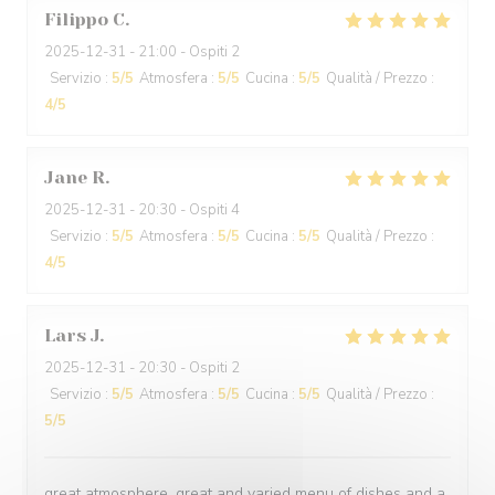
Filippo
C
2025-12-31
- 21:00 - Ospiti 2
Servizio
:
5
/5
Atmosfera
:
5
/5
Cucina
:
5
/5
Qualità / Prezzo
:
4
/5
Jane
R
2025-12-31
- 20:30 - Ospiti 4
Servizio
:
5
/5
Atmosfera
:
5
/5
Cucina
:
5
/5
Qualità / Prezzo
:
4
/5
Lars
J
2025-12-31
- 20:30 - Ospiti 2
Servizio
:
5
/5
Atmosfera
:
5
/5
Cucina
:
5
/5
Qualità / Prezzo
:
5
/5
great atmosphere, great and varied menu of dishes and a