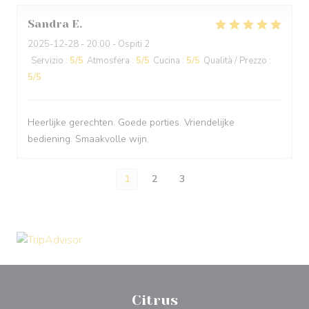
Sandra
E
2025-12-28
- 20:00 - Ospiti 2
Servizio
:
5
/5
Atmosfera
:
5
/5
Cucina
:
5
/5
Qualità / Prezzo
:
5
/5
Heerlijke gerechten. Goede porties. Vriendelijke
bediening. Smaakvolle wijn.
1
2
3
Citrus