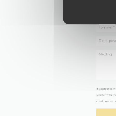
In accordance wi
register with th
about how we pr