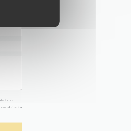
idents can
 more information