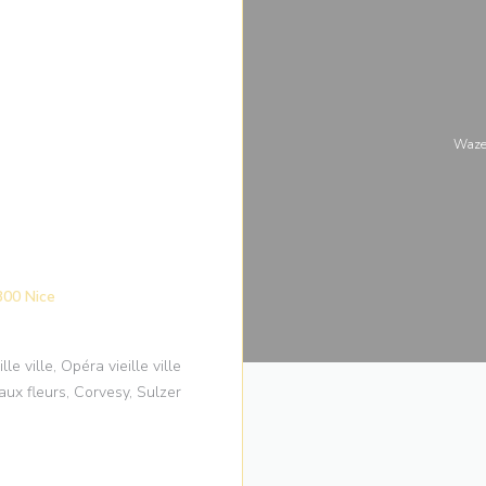
Waze
((åpner i et nytt vindu))
300 Nice
le ville, Opéra vieille ville
ux fleurs, Corvesy, Sulzer