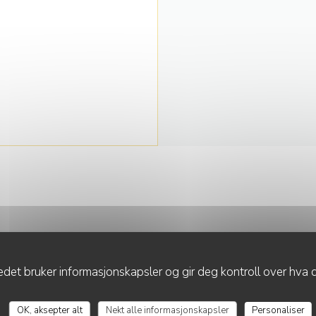
det bruker informasjonskapsler og gir deg kontroll over hva d
KONTAKT OSS
OK, aksepter alt
Nekt alle informasjonskapsler
Personaliser