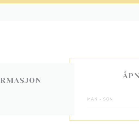
ÅP
ORMASJON
MAN
-
SON