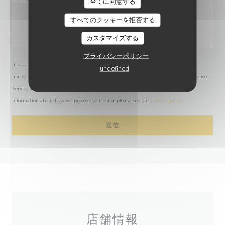
全てに同意する
すべてのクッキーを拒否する
カスタマイズする
プライバシーポリシー
In accordance with data protection regulations, you have the right to opt out of
undefined
marketing communications. UK residents can register with the Telephone Preference
Service at
tpsonline.org.uk
. US residents can register at
donotcall.gov
. For more
information about how we process your data, please see our
privacy policy
.
店舗情報