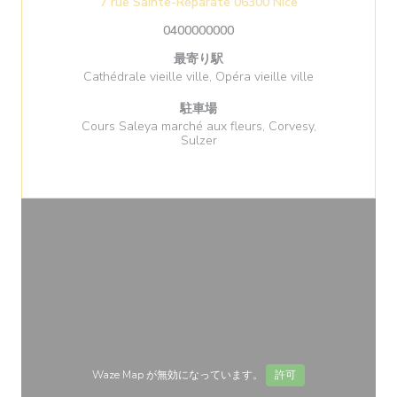
((新しいウィンド
7 rue Sainte-Réparate 06300 Nice
0400000000
最寄り駅
Cathédrale vieille ville, Opéra vieille ville
駐車場
Cours Saleya marché aux fleurs, Corvesy,
Sulzer
Waze Map が無効になっています。
許可