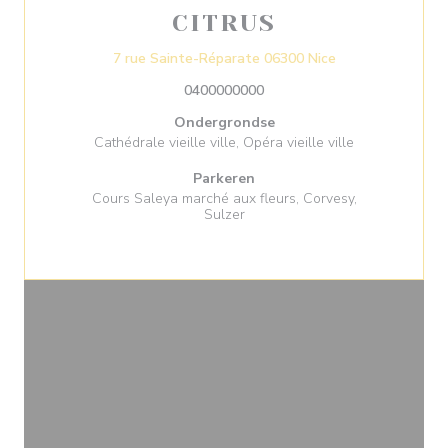
CITRUS
((opent in een ni
7 rue Sainte-Réparate 06300 Nice
0400000000
Ondergrondse
Cathédrale vieille ville, Opéra vieille ville
Parkeren
Cours Saleya marché aux fleurs, Corvesy,
Sulzer