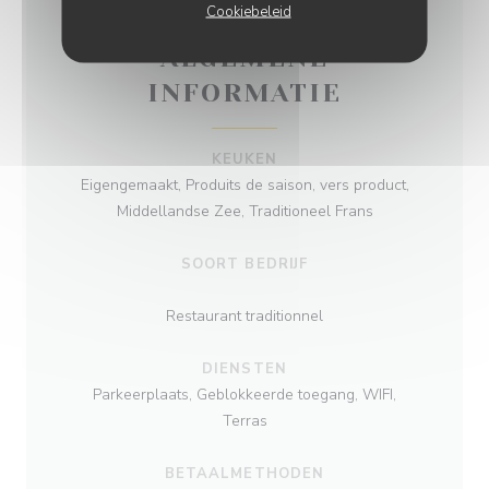
Cookiebeleid
ALGEMENE
INFORMATIE
KEUKEN
Eigengemaakt, Produits de saison, vers product,
Middellandse Zee, Traditioneel Frans
SOORT BEDRIJF
Restaurant traditionnel
DIENSTEN
Parkeerplaats, Geblokkeerde toegang, WIFI,
Terras
BETAALMETHODEN