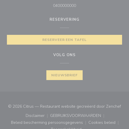
0400000000
RESERVERING
RESERVEER EEN TAFEL
VOLG ONS
NIEUWSBRIEF
((op
© 2026 Citrus — Restaurant website gecreëerd door
Zenchef
Disclaimer
GEBRUIKSVOORWAARDEN
((opent in een nieuw venster))
((opent in een nieuw venster
Beleid bescherming persoonsgegevens
Cookies beleid
((opent in een nieuw venster))
((opent in ee