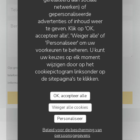
netwerken) of
gepersonaliseerde
advertenties of inhoud weer
te geven. Klik op 'OK,
accepteer alle', 'Weiger alle' of
'Personaliseer' om uw
voorkeuren te beheren. U kunt
uw keuzes op elk moment
wijzigen door op het
Op grond van de privacywetgeving heeft u het recht om u af te melden voor
cookiepictogram linksonder op
telefonische marketing via het Bel-me-niet Register:
bel-me-niet.nl
. Voor meer
de sitepagina's te klikken.
informatie over hoe wij uw gegevens verwerken, zie ons
privacybeleid
.
OK, accepteer alle
Weiger alle cookies
Personaliseer
Beleid voor de bescherming van
persoonsgegevens