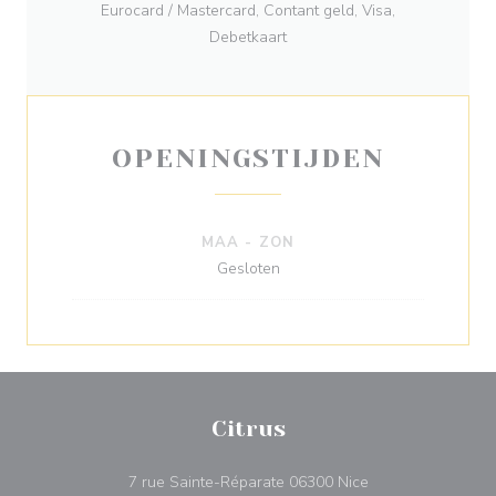
Eurocard / Mastercard, Contant geld, Visa,
Debetkaart
OPENINGSTIJDEN
MAA
-
ZON
Gesloten
Citrus
((opent in een nie
7 rue Sainte-Réparate 06300 Nice