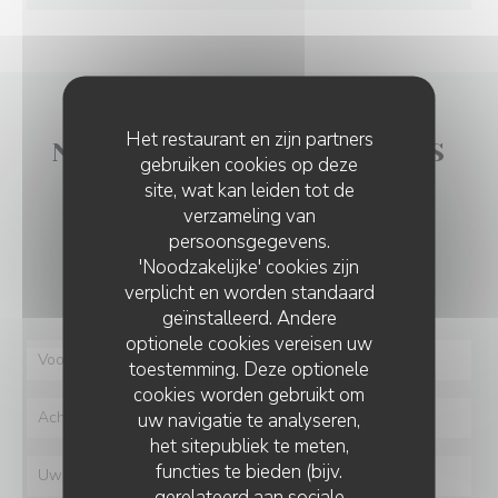
Het restaurant en zijn partners
NEEM CONTACT MET ONS
gebruiken cookies op deze
OP
site, wat kan leiden tot de
verzameling van
persoonsgegevens.
Wilt u contact met ons opnemen?
'Noodzakelijke' cookies zijn
Vul het onderstaande formulier in!
verplicht en worden standaard
geïnstalleerd. Andere
optionele cookies vereisen uw
toestemming. Deze optionele
cookies worden gebruikt om
uw navigatie te analyseren,
het sitepubliek te meten,
functies te bieden (bijv.
gerelateerd aan sociale