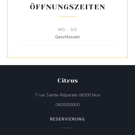
ÖFFNUNGSZEITEN
MO
-
SO
Geschlossen
Citrus
((öffnet ein neues 
7 rue Sainte-Réparate 06300 Nice
0400000000
RESERVIERUNG