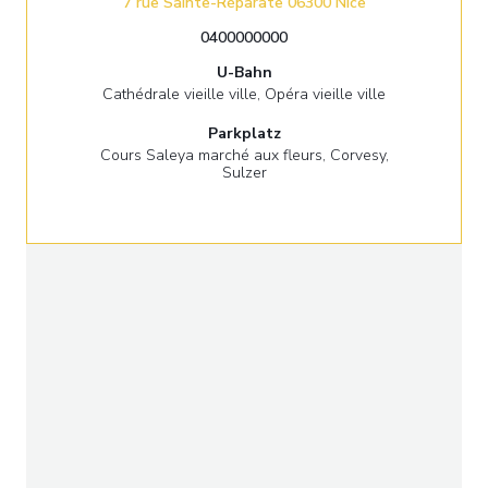
((öffnet ein neue
7 rue Sainte-Réparate 06300 Nice
0400000000
U-Bahn
Cathédrale vieille ville, Opéra vieille ville
Parkplatz
Cours Saleya marché aux fleurs, Corvesy,
Sulzer