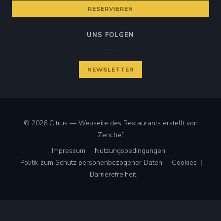
RESERVIEREN
UNS FOLGEN
NEWSLETTER
© 2026 Citrus — Webseite des Restaurants erstellt von
((öffnet ein neues Fenster))
Zenchef
Impressum
Nutzungsbedingungen
((öffnet ein neues Fenster))
((öffnet ein neues Fenster))
Politik zum Schutz personenbezogener Daten
Cookies
((öffnet ein neues Fenster))
((öffnet ei
Barrierefreiheit
((öffnet ein neues Fenster))