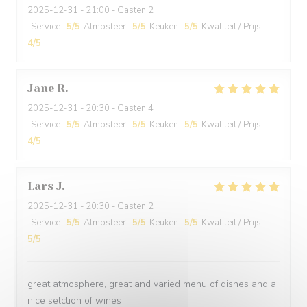
2025-12-31
- 21:00 - Gasten 2
Service
:
5
/5
Atmosfeer
:
5
/5
Keuken
:
5
/5
Kwaliteit / Prijs
:
4
/5
Jane
R
2025-12-31
- 20:30 - Gasten 4
Service
:
5
/5
Atmosfeer
:
5
/5
Keuken
:
5
/5
Kwaliteit / Prijs
:
4
/5
Lars
J
2025-12-31
- 20:30 - Gasten 2
Service
:
5
/5
Atmosfeer
:
5
/5
Keuken
:
5
/5
Kwaliteit / Prijs
:
5
/5
great atmosphere, great and varied menu of dishes and a
nice selction of wines