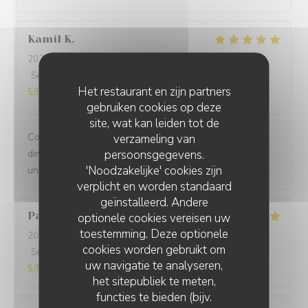
Kamil
K
2025-12-31
- 21:00 - Gasten 2
Service
:
5
/5
Atmosfeer
:
5
/5
Keuken
:
5
/5
Kwaliteit / Prijs
:
Het restaurant en zijn partners
5
/5
gebruiken cookies op deze
site, wat kan leiden tot de
Comprehensive restaurant with friendly service. The
verzameling van
persoonsgegevens.
dinner was tasty with fresh ingredients and served with
'Noodzakelijke' cookies zijn
unexpected flavors.
verplicht en worden standaard
geïnstalleerd. Andere
Paolo
B
optionele cookies vereisen uw
toestemming. Deze optionele
2025-12-29
- 20:00 - Gasten 2
cookies worden gebruikt om
Service
:
5
/5
Atmosfeer
:
5
/5
Keuken
:
5
/5
Kwaliteit / Prijs
:
uw navigatie te analyseren,
5
/5
het sitepubliek te meten,
functies te bieden (bijv.