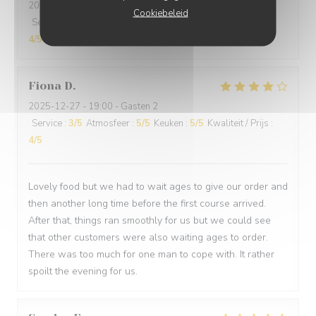
2025-12-29
- 19:30 - Gasten 2
Cookiebeleid
Service
:
4
/5
Atmosfeer
:
5
/5
Keuken
:
4
/5
Kwaliteit / Prijs
:
4
/5
Fiona
D
2025-12-27
- 19:00 - Gasten 2
Service
:
3
/5
Atmosfeer
:
5
/5
Keuken
:
5
/5
Kwaliteit / Prijs
:
4
/5
Lovely food but we had to wait ages to give our order and
then another long time before the first course arrived.
After that, things ran smoothly for us but we could see
that other customers were also waiting ages to order.
There was too much for one man to cope with. It rather
spoilt the evening for us.