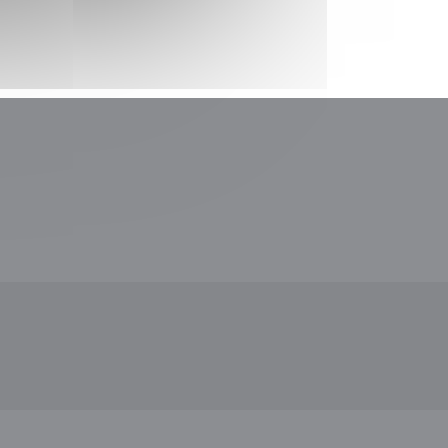
))
 een nieuw venster))