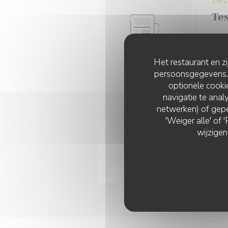
19/
Tes
L
Het restaurant en z
persoonsgegevens. '
optionele cook
navigatie te analy
netwerken) of gepe
'Weiger alle' of
19/
wijzigen
Cit
Z