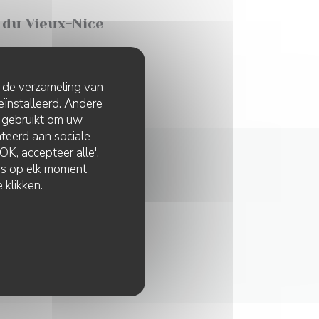
 du Vieux-Nice
t de verzameling van
eïnstalleerd. Andere
 gebruikt om uw
lateerd aan sociale
K, accepteer alle',
zes op elk moment
 klikken.