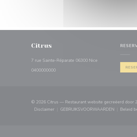
Citrus
RESER
((opent in een nieuw
7 rue Sainte-Réparate 06300 Nice
RESE
0400000000
© 2026 Citrus — Restaurant website gecreëerd door
Disclaimer
GEBRUIKSVOORWAARDEN
Beleid 
((opent in een nieuw venster))
((opent in een nieuw ven