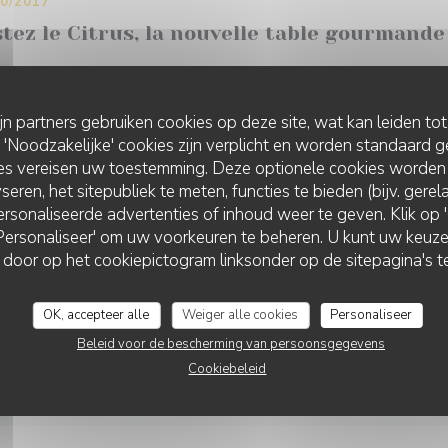
10/2017
tez le Citrus, la nouvelle table gourmande
((OPENT IN EEN NIEUW VENSTER))
EES HET ARTIKEL
ijn partners gebruiken cookies op deze site, wat kan leiden to
Noodzakelijke' cookies zijn verplicht en worden standaard g
ies vereisen uw toestemming. Deze optionele cookies worden
seren, het sitepubliek te meten, functies te bieden (bijv. gere
rsonaliseerde advertenties of inhoud weer te geven. Klik op 'O
 'Personaliseer' om uw voorkeuren te beheren. U kunt uw keu
09/2017
 door op het cookiepictogram linksonder op de sitepagina's te
rus: un zeste d'exotisme
OK, accepteer alle
Weiger alle cookies
Personaliseer
Beleid voor de bescherming van persoonsgegevens
((OPENT IN EEN NIEUW VENSTER))
IE HET NIEUWSARTIKEL
Cookiebeleid