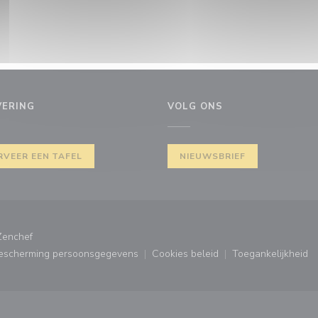
VERING
VOLG ONS
 venster))
RVEER EEN TAFEL
NIEUWSBRIEF
((opent in een nieuw venster))
Zenchef
bescherming persoonsgegevens
Cookies beleid
Toegankelijkheid
ster))
((opent in een nieuw venster))
((opent in een nieuw venster
((opent in