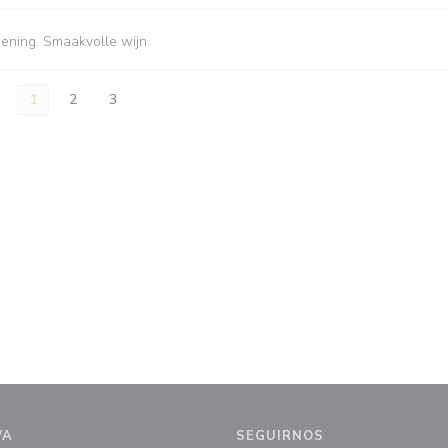
iening. Smaakvolle wijn.
1
2
3
VA
SEGUIRNOS