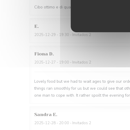
Cibo ottimo e di qualità, servizio eccellente,complime
E
2025-12-29
- 19:30 - Invitados 2
Fiona
D
2025-12-27
- 19:00 - Invitados 2
Lovely food but we had to wait ages to give our order
things ran smoothly for us but we could see that o
one man to cope with. It rather spoilt the evening for
Sandra
E
2025-12-28
- 20:00 - Invitados 2