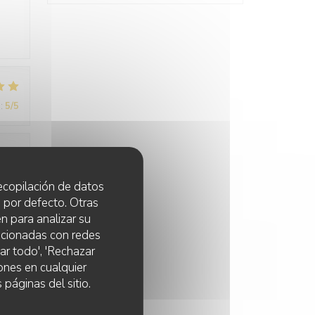
:
5
/5
:
5
/5
 recopilación de datos
 por defecto. Otras
n para analizar su
lacionadas con redes
ar todo', 'Rechazar
ones en cualquier
 páginas del sitio.
:
5
/5