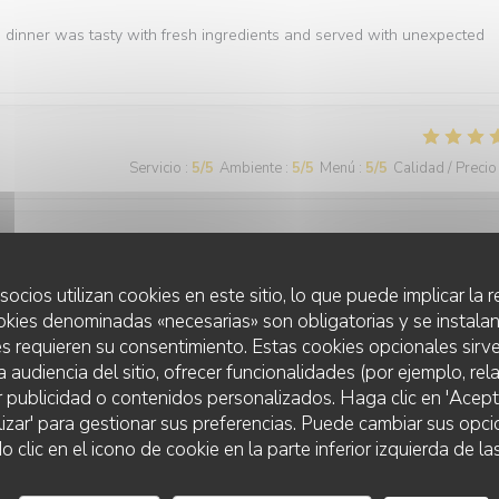
e dinner was tasty with fresh ingredients and served with unexpected
Servicio
:
5
/5
Ambiente
:
5
/5
Menú
:
5
/5
Calidad / Precio
Servicio
:
5
/5
Ambiente
:
5
/5
Menú
:
5
/5
Calidad / Precio
socios utilizan cookies en este sitio, lo que puede implicar la
okies denominadas «necesarias» son obligatorias y se instalan
s requieren su consentimiento. Estas cookies opcionales sirve
a audiencia del sitio, ofrecer funcionalidades (por ejemplo, re
r publicidad o contenidos personalizados. Haga clic en 'Acept
lizar' para gestionar sus preferencias. Puede cambiar sus opci
lic en el icono de cookie en la parte inferior izquierda de las
Servicio
:
5
/5
Ambiente
:
5
/5
Menú
:
5
/5
Calidad / Precio