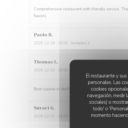
Comprehensive restaurant with friendly service. Th
flavors.
Paolo
B
2025-12-29
- 20:00 - Invitados 2
Thomas
L
2025-12-31
- 20:00 - Invitados 2
El restaurante y sus 
personales. Las co
cookies opcionale
Best cuisine in old Nice.
navegación, medir l
sociales) o mostra
Suraci
G
todo' o 'Persona
momento haciendo c
2025-12-31
- 20:00 - Invitados 2