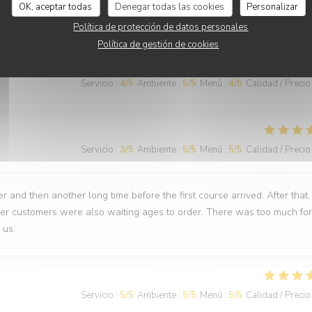
OK, aceptar todas
Denegar todas las cookies
Personalizar
nti
Política de protección de datos personales
Política de gestión de cookies
Servicio
:
4
/5
Ambiente
:
5
/5
Menú
:
4
/5
Calidad / Precio
Servicio
:
3
/5
Ambiente
:
5
/5
Menú
:
5
/5
Calidad / Precio
 and then another long time before the first course arrived. After that,
ther customers were also waiting ages to order. There was too much for
 us.
Servicio
:
5
/5
Ambiente
:
5
/5
Menú
:
5
/5
Calidad / Precio