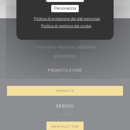
Personalizza
Politica di protezione dei dati personali
Politica di gestione dei cookie
Citrus
((apre una nuova f
7 rue Sainte-Réparate 06300 Nice
0400000000
PRENOTAZIONE
PRENOTA
SEGUICI
NEWSLETTER