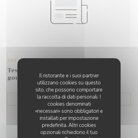
19/10/2017
Testez le Citrus, la nouvelle table
Il ristorante e i suoi partner
gourmande du Vieux-Nice
utilizzano cookies su questo
sito, che possono comportare
la raccolta di dati personali. I
((APRE UNA NUOVA FIN
LEGGI L'ARTICOLO
cookies denominati
«necessari» sono obbligatori e
installati per impostazione
predefinita. Altri cookies
opzionali richiedono il tuo