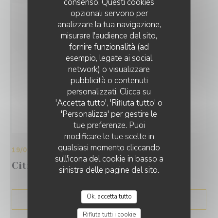
consenso. Questi cookies
opzionali servono per
analizzare la tua navigazione,
misurare l'audience del sito,
fornire funzionalità (ad
esempio, legate ai social
network) o visualizzare
pubblicità o contenuti
personalizzati. Clicca su
'Accetta tutto', 'Rifiuta tutto' o
'Personalizza' per gestire le
tue preferenze. Puoi
modificare le tue scelte in
qualsiasi momento cliccando
19/09/2017
sull'icona del cookie in basso a
Citrus: un zeste d'exotisme
sinistra delle pagine del sito.
Ok, accetta tutto
((APRE UNA NUOVA FIN
VEDI L'ARTICOLO
Rifiuta tutti i cookie