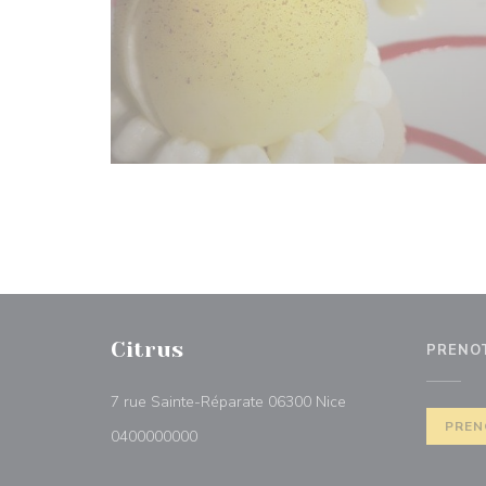
Citrus
PRENO
((apre una nuova fine
7 rue Sainte-Réparate 06300 Nice
PREN
0400000000