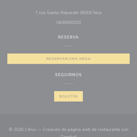
((abre en una nue
7 rue Sainte-Réparate 06300 Nice
0400000000
RESERVA
RESERVAR UNA MESA
SEGUIRNOS
BOLETÍN
© 2026 Citrus — Creación de página web de restaurante con
((abre en una nueva ventana))
Zenchef