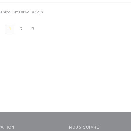
iening. Smaakvolle wijn.
1
2
3
VATION
NOUS SUIVRE