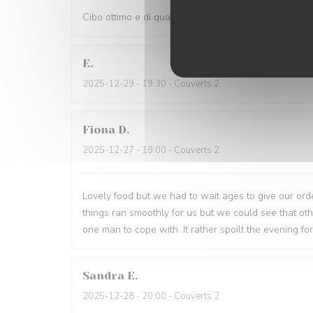
Cibo ottimo e di qualità, servizio eccellente,complime
E
2025-12-29
- 19:30 - Couverts 2
Fiona
D
2025-12-27
- 19:00 - Couverts 2
Lovely food but we had to wait ages to give our order
things ran smoothly for us but we could see that o
one man to cope with. It rather spoilt the evening for
Sandra
E
2025-12-28
- 20:00 - Couverts 2