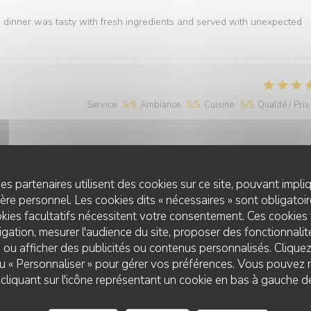
e dinner was tasty with fresh ingredients and served with unexpected
Service
:
5
/5
Ambiance
:
5
/5
Cuisine
:
5
/5
Qualité / Prix
Service
:
5
/5
Ambiance
:
5
/5
Cuisine
:
5
/5
Qualité / Prix
es partenaires utilisent des cookies sur ce site, pouvant impli
re personnel. Les cookies dits « nécessaires » sont obligatoire
kies facultatifs nécessitent votre consentement. Ces cookies 
gation, mesurer l'audience du site, proposer des fonctionnalité
 ou afficher des publicités ou contenus personnalisés. Clique
 ou « Personnaliser » pour gérer vos préférences. Vous pouvez 
liquant sur l'icône représentant un cookie en bas à gauche d
Service
:
5
/5
Ambiance
:
5
/5
Cuisine
:
5
/5
Qualité / Prix