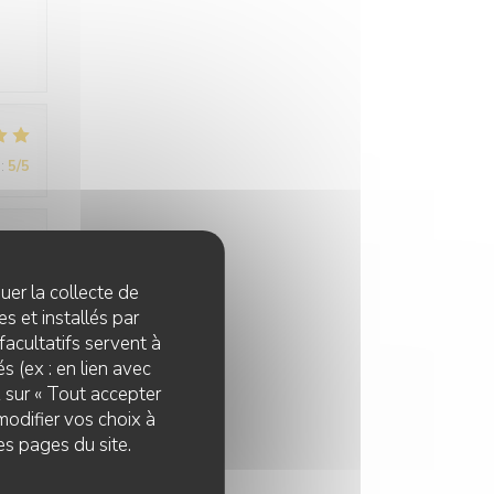
:
5
/5
:
5
/5
quer la collecte de
s et installés par
facultatifs servent à
s (ex : en lien avec
z sur « Tout accepter
modifier vos choix à
es pages du site.
:
5
/5