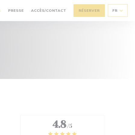
S
PRESSE
ACCÈS/CONTACT
RÉSERVER
FR
4.8
/5