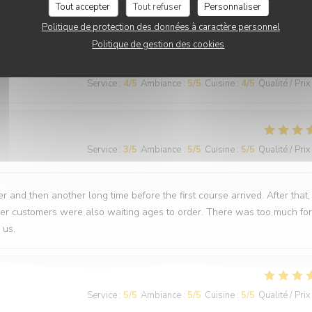
Tout accepter
Tout refuser
Personnaliser
nti
Politique de protection des données à caractère personnel
Politique de gestion des cookies
Service
:
4
/5
Ambiance
:
5
/5
Cuisine
:
4
/5
Qualité / Prix
Service
:
3
/5
Ambiance
:
5
/5
Cuisine
:
5
/5
Qualité / Prix
 and then another long time before the first course arrived. After that,
ther customers were also waiting ages to order. There was too much for
 us.
Service
:
5
/5
Ambiance
:
5
/5
Cuisine
:
5
/5
Qualité / Prix