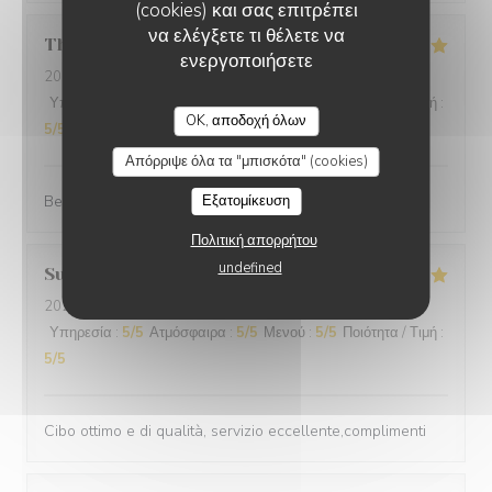
(cookies) και σας επιτρέπει
να ελέγξετε τι θέλετε να
Thomas
L
ενεργοποιήσετε
2025-12-31
- 20:00 - καλεσμένοι 2
Υπηρεσία
:
5
/5
Ατμόσφαιρα
:
5
/5
Μενού
:
5
/5
Ποιότητα / Τιμή
:
OK, αποδοχή όλων
5
/5
Απόρριψε όλα τα "μπισκότα" (cookies)
Best cuisine in old Nice.
Εξατομίκευση
Πολιτική απορρήτου
undefined
Suraci
G
2025-12-31
- 20:00 - καλεσμένοι 2
Υπηρεσία
:
5
/5
Ατμόσφαιρα
:
5
/5
Μενού
:
5
/5
Ποιότητα / Τιμή
:
5
/5
Cibo ottimo e di qualità, servizio eccellente,complimenti