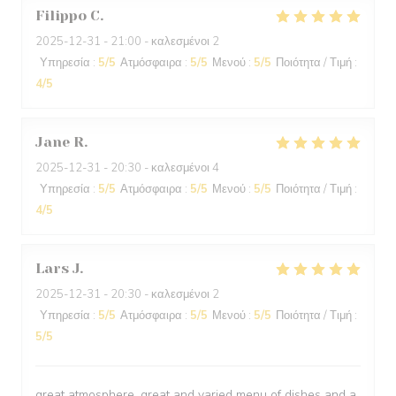
Filippo
C
2025-12-31
- 21:00 - καλεσμένοι 2
Υπηρεσία
:
5
/5
Ατμόσφαιρα
:
5
/5
Μενού
:
5
/5
Ποιότητα / Τιμή
:
4
/5
Jane
R
2025-12-31
- 20:30 - καλεσμένοι 4
Υπηρεσία
:
5
/5
Ατμόσφαιρα
:
5
/5
Μενού
:
5
/5
Ποιότητα / Τιμή
:
4
/5
Lars
J
2025-12-31
- 20:30 - καλεσμένοι 2
Υπηρεσία
:
5
/5
Ατμόσφαιρα
:
5
/5
Μενού
:
5
/5
Ποιότητα / Τιμή
:
5
/5
great atmosphere, great and varied menu of dishes and a