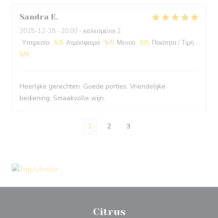
Sandra
E
2025-12-28
- 20:00 - καλεσμένοι 2
Υπηρεσία
:
5
/5
Ατμόσφαιρα
:
5
/5
Μενού
:
5
/5
Ποιότητα / Τιμή
:
5
/5
Heerlijke gerechten. Goede porties. Vriendelijke
bediening. Smaakvolle wijn.
1
2
3
Citrus