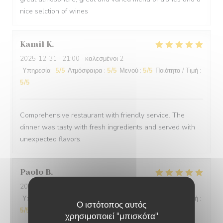
nice selction of wines
Kamil
K
2025-12-31
- 21:00 - καλεσμένοι 2
Υπηρεσία
:
5
/5
Ατμόσφαιρα
:
5
/5
Μενού
:
5
/5
Ποιότητα / Τιμή
:
5
/5
Comprehensive restaurant with friendly service. The
dinner was tasty with fresh ingredients and served with
unexpected flavors.
Paolo
B
2025-12-29
- 20:00 - καλεσμένοι 2
Υπηρεσία
:
5
/5
Ατμόσφαιρα
:
5
/5
Μενού
:
5
/5
Ποιότητα / Τιμή
:
Ο ιστότοπος αυτός
5
/5
χρησιμοποιεί "μπισκότα"