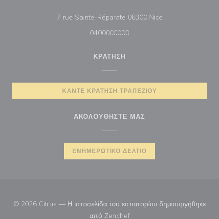
((ανοίγει σε νέο π
7 rue Sainte-Réparate 06300 Nice
0400000000
ΚΡΆΤΗΣΗ
ΚΆΝΤΕ ΚΡΆΤΗΣΗ ΤΡΑΠΕΖΙΟΎ
ΑΚΟΛΟΥΘΉΣΤΕ ΜΑΣ
ΕΝΗΜΕΡΩΤΙΚΌ ΔΕΛΤΊΟ
© 2026 Citrus — Η ιστοσελίδα του εστιατορίου δημιουργήθηκε
((ανοίγει σε νέο παράθυρο))
από
Zenchef