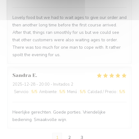
Lovely food but we had to wait ages to give our order and
then another long time before the first course arrived.
After that, things ran smoothly for us but we could see
that other customers were also waiting ages to order.
There was too much for one man to cope with. It rather
spoilt the evening for us.
Sandra
E
2025-12-28
- 20:00 - Invitados 2
Servicio
:
5
/5
Ambiente
:
5
/5
Menú
:
5
/5
Calidad / Precio
:
5
/5
Heerlijke gerechten. Goede porties. Vriendelijke
bediening. Smaakvolle wijn.
1
2
3