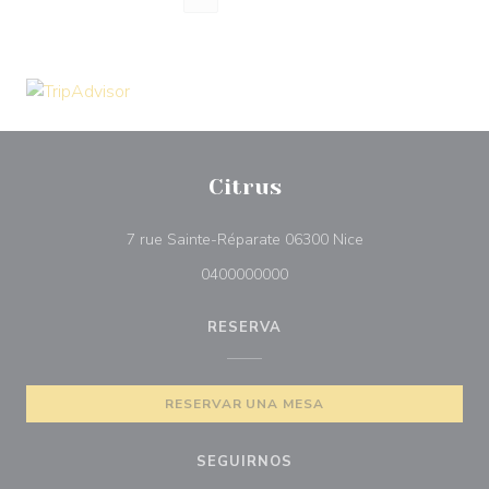
Citrus
((abre en una nue
7 rue Sainte-Réparate 06300 Nice
0400000000
RESERVA
RESERVAR UNA MESA
SEGUIRNOS