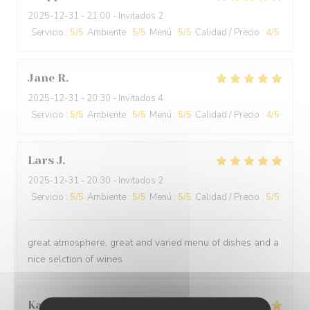
2025-12-31
- 21:00 - Invitados 2
Servicio
:
5
/5
Ambiente
:
5
/5
Menú
:
5
/5
Calidad / Precio
:
4
/5
Jane
R
2025-12-31
- 20:30 - Invitados 4
Servicio
:
5
/5
Ambiente
:
5
/5
Menú
:
5
/5
Calidad / Precio
:
4
/5
Lars
J
2025-12-31
- 20:30 - Invitados 2
Servicio
:
5
/5
Ambiente
:
5
/5
Menú
:
5
/5
Calidad / Precio
:
5
/5
great atmosphere, great and varied menu of dishes and a
nice selction of wines
Kamil
K