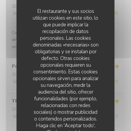
2025-12-31
- 21:00 - Invitados 2
El restaurante y sus socios
Servicio
:
5
/5
Ambiente
:
5
/5
Menú
:
5
/5
Calidad / Precio
:
5
/5
utilizan cookies en este sitio, lo
que puede implicar la
recopilación de datos
Comprehensive restaurant with friendly service. The
personales. Las cookies
dinner was tasty with fresh ingredients and served with
denominadas «necesarias» son
unexpected flavors.
obligatorias y se instalan por
defecto. Otras cookies
opcionales requieren su
Paolo
B
consentimiento. Estas cookies
2025-12-29
- 20:00 - Invitados 2
opcionales sirven para analizar
Servicio
:
5
/5
Ambiente
:
5
/5
Menú
:
5
/5
Calidad / Precio
:
5
/5
su navegación, medir la
audiencia del sitio, ofrecer
funcionalidades (por ejemplo,
Thomas
L
relacionadas con redes
2025-12-31
- 20:00 - Invitados 2
sociales) o mostrar publicidad
Servicio
:
5
/5
Ambiente
:
5
/5
Menú
:
5
/5
Calidad / Precio
:
5
/5
o contenidos personalizados.
Haga clic en 'Aceptar todo',