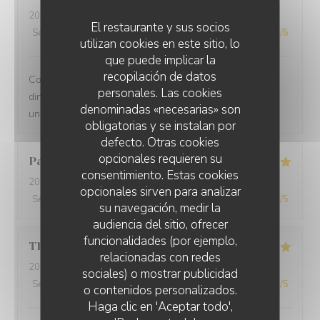
2025-12-31
- 21:00 - Invitados 2
El restaurante y sus socios
Servicio
:
5
/5
Ambiente
:
5
/5
Menú
:
5
/5
Calidad / Precio
:
5
/5
utilizan cookies en este sitio, lo
que puede implicar la
recopilación de datos
Comprehensive restaurant with friendly service. The
personales. Las cookies
dinner was tasty with fresh ingredients and served with
denominadas «necesarias» son
unexpected flavors.
obligatorias y se instalan por
defecto. Otras cookies
opcionales requieren su
Paolo
B
consentimiento. Estas cookies
2025-12-29
- 20:00 - Invitados 2
opcionales sirven para analizar
Servicio
:
5
/5
Ambiente
:
5
/5
Menú
:
5
/5
Calidad / Precio
:
5
/5
su navegación, medir la
audiencia del sitio, ofrecer
funcionalidades (por ejemplo,
Thomas
L
relacionadas con redes
2025-12-31
- 20:00 - Invitados 2
sociales) o mostrar publicidad
Servicio
:
5
/5
Ambiente
:
5
/5
Menú
:
5
/5
Calidad / Precio
:
5
/5
o contenidos personalizados.
Haga clic en 'Aceptar todo',