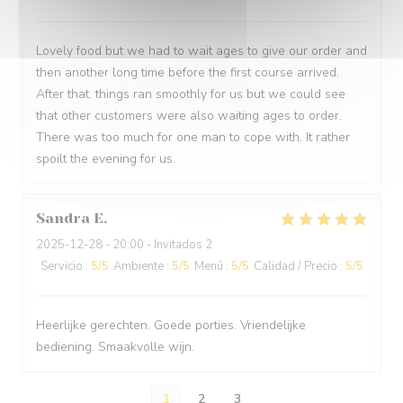
Lovely food but we had to wait ages to give our order and
then another long time before the first course arrived.
After that, things ran smoothly for us but we could see
that other customers were also waiting ages to order.
There was too much for one man to cope with. It rather
spoilt the evening for us.
Sandra
E
2025-12-28
- 20:00 - Invitados 2
Servicio
:
5
/5
Ambiente
:
5
/5
Menú
:
5
/5
Calidad / Precio
:
5
/5
Heerlijke gerechten. Goede porties. Vriendelijke
bediening. Smaakvolle wijn.
1
2
3