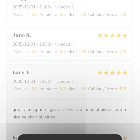
2025-12-31
- 21:00 - Invitados 2
Servicio
:
5
/5
Ambiente
:
5
/5
Menú
:
5
/5
Calidad / Precio
:
4
/5
Jane
R
2025-12-31
- 20:30 - Invitados 4
Servicio
:
5
/5
Ambiente
:
5
/5
Menú
:
5
/5
Calidad / Precio
:
4
/5
Lars
J
2025-12-31
- 20:30 - Invitados 2
Servicio
:
5
/5
Ambiente
:
5
/5
Menú
:
5
/5
Calidad / Precio
:
5
/5
great atmosphere, great and varied menu of dishes and a
nice selction of wines
Kamil
K