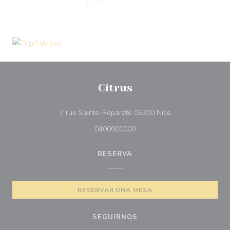
Citrus
((abre en una nue
7 rue Sainte-Réparate 06300 Nice
0400000000
RESERVA
RESERVAR UNA MESA
SEGUIRNOS