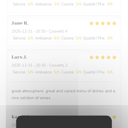
Service
:
5
/5
Ambiance
:
5
/5
Cuisine
:
5
/5
Qualité / Prix
:
4
/5
Jane
R
2025-12-31
- 20:30 - Couverts 4
Service
:
5
/5
Ambiance
:
5
/5
Cuisine
:
5
/5
Qualité / Prix
:
4
/5
Lars
J
2025-12-31
- 20:30 - Couverts 2
Service
:
5
/5
Ambiance
:
5
/5
Cuisine
:
5
/5
Qualité / Prix
:
5
/5
great atmosphere, great and varied menu of dishes and a
nice selction of wines
Kamil
K
2025-12-31
- 21:00 - Couverts 2