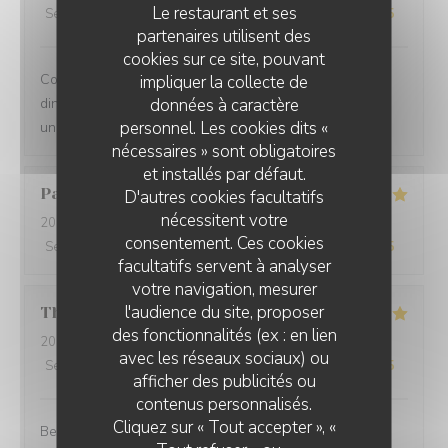
Le restaurant et ses
Service
:
5
/5
Ambiance
:
5
/5
Cuisine
:
5
/5
Qualité / Prix
:
5
/5
partenaires utilisent des
cookies sur ce site, pouvant
Comprehensive restaurant with friendly service. The
impliquer la collecte de
données à caractère
dinner was tasty with fresh ingredients and served with
personnel. Les cookies dits «
unexpected flavors.
nécessaires » sont obligatoires
et installés par défaut.
Paolo
B
D'autres cookies facultatifs
nécessitent votre
2025-12-29
- 20:00 - Couverts 2
consentement. Ces cookies
Service
:
5
/5
Ambiance
:
5
/5
Cuisine
:
5
/5
Qualité / Prix
:
5
/5
facultatifs servent à analyser
votre navigation, mesurer
l'audience du site, proposer
Thomas
L
des fonctionnalités (ex : en lien
2025-12-31
- 20:00 - Couverts 2
avec les réseaux sociaux) ou
Service
:
5
/5
Ambiance
:
5
/5
Cuisine
:
5
/5
Qualité / Prix
:
5
/5
afficher des publicités ou
contenus personnalisés.
Cliquez sur « Tout accepter », «
Best cuisine in old Nice.