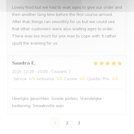
Lovely food but we had to wait ages to give our order and
then another long time before the first course arrived.
After that, things ran smoothly for us but we could see
that other customers were also waiting ages to order.
There was too much for one man to cope with. It rather
spoilt the evening for us.
Sandra
E
2025-12-28
- 20:00 - Couverts 2
Service
:
5
/5
Ambiance
:
5
/5
Cuisine
:
5
/5
Qualité / Prix
:
5
/5
Heerlijke gerechten. Goede porties. Vriendelijke
bediening. Smaakvolle wijn.
1
2
3