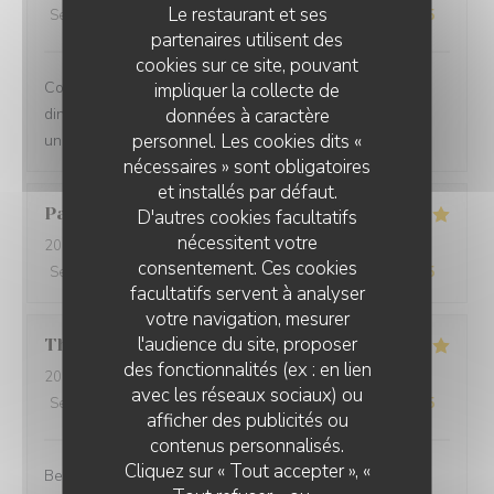
Le restaurant et ses
Service
:
5
/5
Ambiance
:
5
/5
Cuisine
:
5
/5
Qualité / Prix
:
5
/5
partenaires utilisent des
cookies sur ce site, pouvant
Comprehensive restaurant with friendly service. The
impliquer la collecte de
données à caractère
dinner was tasty with fresh ingredients and served with
personnel. Les cookies dits «
unexpected flavors.
nécessaires » sont obligatoires
et installés par défaut.
Paolo
B
D'autres cookies facultatifs
nécessitent votre
2025-12-29
- 20:00 - Couverts 2
consentement. Ces cookies
Service
:
5
/5
Ambiance
:
5
/5
Cuisine
:
5
/5
Qualité / Prix
:
5
/5
facultatifs servent à analyser
votre navigation, mesurer
l'audience du site, proposer
Thomas
L
des fonctionnalités (ex : en lien
2025-12-31
- 20:00 - Couverts 2
avec les réseaux sociaux) ou
Service
:
5
/5
Ambiance
:
5
/5
Cuisine
:
5
/5
Qualité / Prix
:
5
/5
afficher des publicités ou
contenus personnalisés.
Cliquez sur « Tout accepter », «
Best cuisine in old Nice.