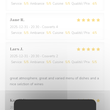
Service
:
5
/5
Ambiance
:
5
/5
Cuisine
:
5
/5
Qualité / Prix
:
4
/5
Jane
R
2025-12-31
- 20:30 - Couverts 4
Service
:
5
/5
Ambiance
:
5
/5
Cuisine
:
5
/5
Qualité / Prix
:
4
/5
Lars
J
2025-12-31
- 20:30 - Couverts 2
Service
:
5
/5
Ambiance
:
5
/5
Cuisine
:
5
/5
Qualité / Prix
:
5
/5
great atmosphere, great and varied menu of dishes and a
nice selction of wines
Kamil
K
2025-12-31
- 21:00 - Couverts 2