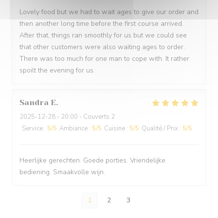
Lovely food but we had to wait ages to give our order and
then another long time before the first course arrived.
After that, things ran smoothly for us but we could see
that other customers were also waiting ages to order.
There was too much for one man to cope with. It rather
spoilt the evening for us.
Sandra
E
2025-12-28
- 20:00 - Couverts 2
Service
:
5
/5
Ambiance
:
5
/5
Cuisine
:
5
/5
Qualité / Prix
:
5
/5
Heerlijke gerechten. Goede porties. Vriendelijke
bediening. Smaakvolle wijn.
1
2
3