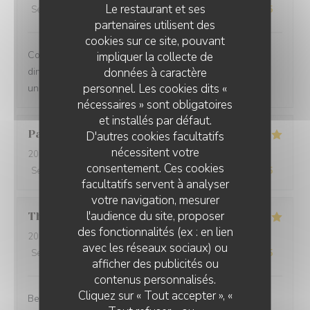
Le restaurant et ses
Service
:
5
/5
Ambiance
:
5
/5
Cuisine
:
5
/5
Qualité / Prix
:
5
/5
partenaires utilisent des
cookies sur ce site, pouvant
Comprehensive restaurant with friendly service. The
impliquer la collecte de
données à caractère
dinner was tasty with fresh ingredients and served with
personnel. Les cookies dits «
unexpected flavors.
nécessaires » sont obligatoires
et installés par défaut.
Paolo
B
D'autres cookies facultatifs
nécessitent votre
2025-12-29
- 20:00 - Couverts 2
consentement. Ces cookies
Service
:
5
/5
Ambiance
:
5
/5
Cuisine
:
5
/5
Qualité / Prix
:
5
/5
facultatifs servent à analyser
votre navigation, mesurer
l'audience du site, proposer
Thomas
L
des fonctionnalités (ex : en lien
2025-12-31
- 20:00 - Couverts 2
avec les réseaux sociaux) ou
Service
:
5
/5
Ambiance
:
5
/5
Cuisine
:
5
/5
Qualité / Prix
:
5
/5
afficher des publicités ou
contenus personnalisés.
Cliquez sur « Tout accepter », «
Best cuisine in old Nice.