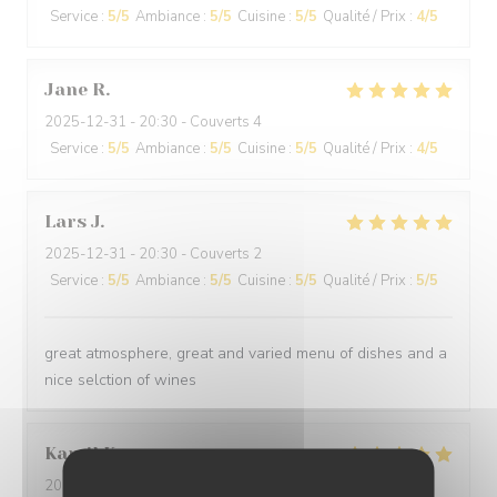
Service
:
5
/5
Ambiance
:
5
/5
Cuisine
:
5
/5
Qualité / Prix
:
4
/5
Jane
R
2025-12-31
- 20:30 - Couverts 4
Service
:
5
/5
Ambiance
:
5
/5
Cuisine
:
5
/5
Qualité / Prix
:
4
/5
Lars
J
2025-12-31
- 20:30 - Couverts 2
Service
:
5
/5
Ambiance
:
5
/5
Cuisine
:
5
/5
Qualité / Prix
:
5
/5
great atmosphere, great and varied menu of dishes and a
nice selction of wines
Kamil
K
2025-12-31
- 21:00 - Couverts 2