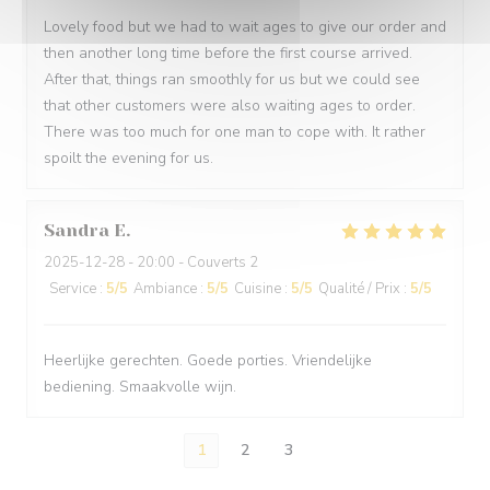
Lovely food but we had to wait ages to give our order and
then another long time before the first course arrived.
After that, things ran smoothly for us but we could see
that other customers were also waiting ages to order.
There was too much for one man to cope with. It rather
spoilt the evening for us.
Sandra
E
2025-12-28
- 20:00 - Couverts 2
Service
:
5
/5
Ambiance
:
5
/5
Cuisine
:
5
/5
Qualité / Prix
:
5
/5
Heerlijke gerechten. Goede porties. Vriendelijke
bediening. Smaakvolle wijn.
1
2
3