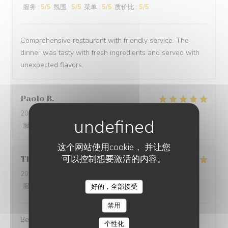
服务
:
5
/5
氛围
:
5
/5
菜单
:
5
/5
质价比
:
5
/5
Comprehensive restaurant with friendly service. The
dinner was tasty with fresh ingredients and served with
unexpected flavors.
Paolo
B
2025-12-29
- 20:00 - 来宾 2
服务
:
5
/5
氛围
:
5
/5
菜单
:
5
/5
质价比
:
5
/5
这个网站使用cookie， 并让您
可以控制想要激活的内容。
Thomas
L
2025-12-31
- 20:00 - 来宾 2
服务
:
5
/5
氛围
:
5
/5
菜单
:
5
/5
质价比
:
5
/5
好的，全部接受
禁用
Best cuisine in old Nice.
个性化