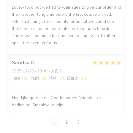
Lovely food but we had to wait ages to give our order and
then another long time before the first course arrived.
After that, things ran smoothly for us but we could see
that other customers were also waiting ages to order.
There was too much for one man to cope with. It rather
spoilt the evening for us.
Sandra
E
2025-12-28
- 20:00 - 来宾 2
服务
:
5
/5
氛围
:
5
/5
菜单
:
5
/5
质价比
:
5
/5
Heerlijke gerechten. Goede porties. Vriendelijke
bediening. Smaakvolle wijn.
1
2
3