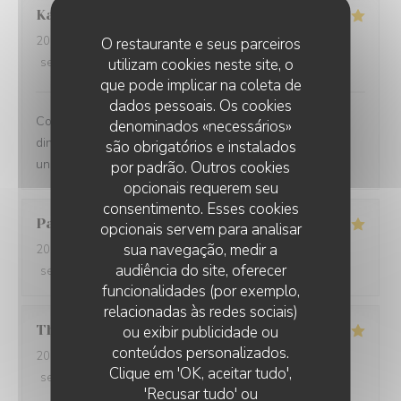
Kamil
K
2025-12-31
- 21:00 - guests 2
O restaurante e seus parceiros
service
:
5
/5
utilizam cookies neste site, o
ambience
:
5
/5
menu
:
5
/5
quality_price
:
5
/5
que pode implicar na coleta de
dados pessoais. Os cookies
Comprehensive restaurant with friendly service. The
denominados «necessários»
dinner was tasty with fresh ingredients and served with
são obrigatórios e instalados
unexpected flavors.
por padrão. Outros cookies
opcionais requerem seu
consentimento. Esses cookies
Paolo
B
opcionais servem para analisar
sua navegação, medir a
2025-12-29
- 20:00 - guests 2
audiência do site, oferecer
service
:
5
/5
ambience
:
5
/5
menu
:
5
/5
quality_price
:
5
/5
funcionalidades (por exemplo,
relacionadas às redes sociais)
Thomas
L
ou exibir publicidade ou
conteúdos personalizados.
2025-12-31
- 20:00 - guests 2
Clique em 'OK, aceitar tudo',
service
:
5
/5
ambience
:
5
/5
menu
:
5
/5
quality_price
:
5
/5
'Recusar tudo' ou