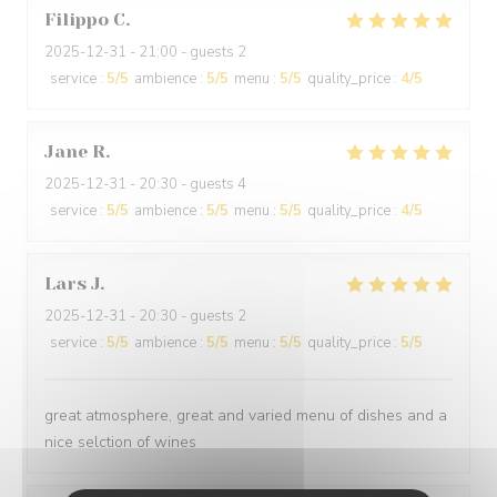
Filippo
C
2025-12-31
- 21:00 - guests 2
service
:
5
/5
ambience
:
5
/5
menu
:
5
/5
quality_price
:
4
/5
Jane
R
2025-12-31
- 20:30 - guests 4
service
:
5
/5
ambience
:
5
/5
menu
:
5
/5
quality_price
:
4
/5
Lars
J
2025-12-31
- 20:30 - guests 2
service
:
5
/5
ambience
:
5
/5
menu
:
5
/5
quality_price
:
5
/5
great atmosphere, great and varied menu of dishes and a
nice selction of wines