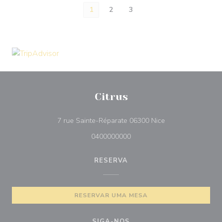
1
2
3
Citrus
((abre numa nova 
7 rue Sainte-Réparate 06300 Nice
0400000000
RESERVA
RESERVAR UMA MESA
SIGA-NOS