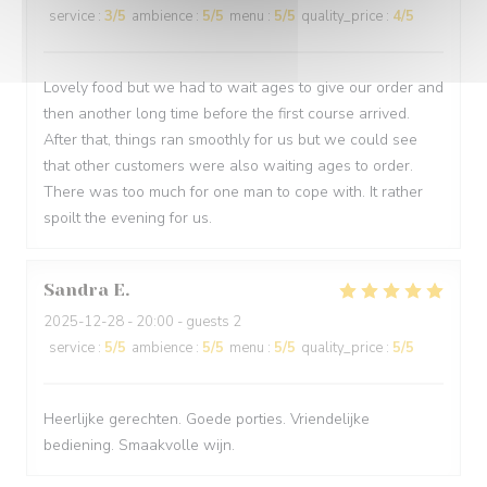
service
:
3
/5
ambience
:
5
/5
menu
:
5
/5
quality_price
:
4
/5
Lovely food but we had to wait ages to give our order and
then another long time before the first course arrived.
After that, things ran smoothly for us but we could see
that other customers were also waiting ages to order.
There was too much for one man to cope with. It rather
spoilt the evening for us.
Sandra
E
2025-12-28
- 20:00 - guests 2
service
:
5
/5
ambience
:
5
/5
menu
:
5
/5
quality_price
:
5
/5
Heerlijke gerechten. Goede porties. Vriendelijke
bediening. Smaakvolle wijn.