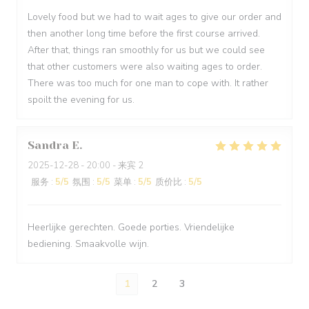
Lovely food but we had to wait ages to give our order and
then another long time before the first course arrived.
After that, things ran smoothly for us but we could see
that other customers were also waiting ages to order.
There was too much for one man to cope with. It rather
spoilt the evening for us.
Sandra
E
2025-12-28
- 20:00 - 来宾 2
服务
:
5
/5
氛围
:
5
/5
菜单
:
5
/5
质价比
:
5
/5
Heerlijke gerechten. Goede porties. Vriendelijke
bediening. Smaakvolle wijn.
1
2
3