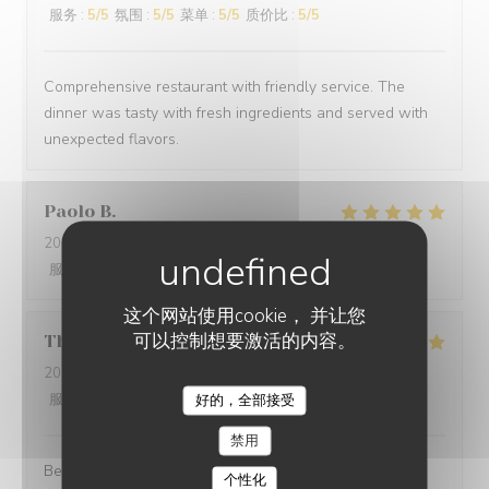
服务
:
5
/5
氛围
:
5
/5
菜单
:
5
/5
质价比
:
5
/5
Comprehensive restaurant with friendly service. The
dinner was tasty with fresh ingredients and served with
unexpected flavors.
Paolo
B
2025-12-29
- 20:00 - 来宾 2
服务
:
5
/5
氛围
:
5
/5
菜单
:
5
/5
质价比
:
5
/5
这个网站使用cookie， 并让您
可以控制想要激活的内容。
Thomas
L
2025-12-31
- 20:00 - 来宾 2
服务
:
5
/5
氛围
:
5
/5
菜单
:
5
/5
质价比
:
5
/5
好的，全部接受
禁用
Best cuisine in old Nice.
个性化