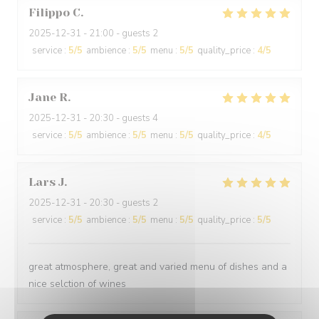
Filippo
C
2025-12-31
- 21:00 - guests 2
service
:
5
/5
ambience
:
5
/5
menu
:
5
/5
quality_price
:
4
/5
Jane
R
2025-12-31
- 20:30 - guests 4
service
:
5
/5
ambience
:
5
/5
menu
:
5
/5
quality_price
:
4
/5
Lars
J
2025-12-31
- 20:30 - guests 2
service
:
5
/5
ambience
:
5
/5
menu
:
5
/5
quality_price
:
5
/5
great atmosphere, great and varied menu of dishes and a
nice selction of wines