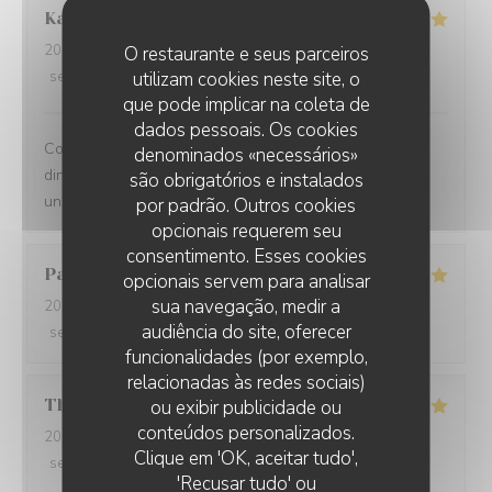
Kamil
K
2025-12-31
- 21:00 - guests 2
O restaurante e seus parceiros
service
:
5
/5
utilizam cookies neste site, o
ambience
:
5
/5
menu
:
5
/5
quality_price
:
5
/5
que pode implicar na coleta de
dados pessoais. Os cookies
Comprehensive restaurant with friendly service. The
denominados «necessários»
dinner was tasty with fresh ingredients and served with
são obrigatórios e instalados
unexpected flavors.
por padrão. Outros cookies
opcionais requerem seu
consentimento. Esses cookies
Paolo
B
opcionais servem para analisar
sua navegação, medir a
2025-12-29
- 20:00 - guests 2
audiência do site, oferecer
service
:
5
/5
ambience
:
5
/5
menu
:
5
/5
quality_price
:
5
/5
funcionalidades (por exemplo,
relacionadas às redes sociais)
Thomas
L
ou exibir publicidade ou
conteúdos personalizados.
2025-12-31
- 20:00 - guests 2
Clique em 'OK, aceitar tudo',
service
:
5
/5
ambience
:
5
/5
menu
:
5
/5
quality_price
:
5
/5
'Recusar tudo' ou