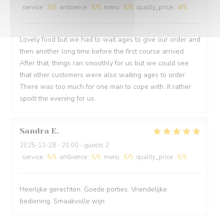
service
:
3
/5
ambience
:
5
/5
menu
:
5
/5
quality_price
:
4
/5
Lovely food but we had to wait ages to give our order and
then another long time before the first course arrived.
After that, things ran smoothly for us but we could see
that other customers were also waiting ages to order.
There was too much for one man to cope with. It rather
spoilt the evening for us.
Sandra
E
2025-12-28
- 20:00 - guests 2
service
:
5
/5
ambience
:
5
/5
menu
:
5
/5
quality_price
:
5
/5
Heerlijke gerechten. Goede porties. Vriendelijke
bediening. Smaakvolle wijn.