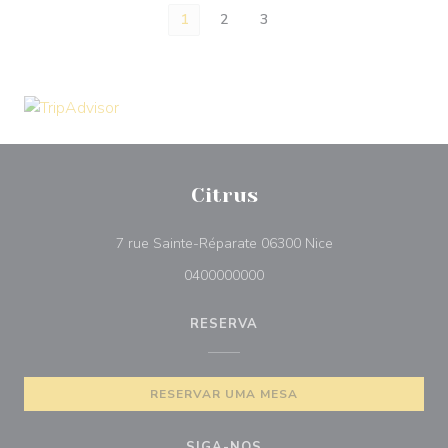
1
2
3
Citrus
((abre numa nova 
7 rue Sainte-Réparate 06300 Nice
0400000000
RESERVA
RESERVAR UMA MESA
SIGA-NOS