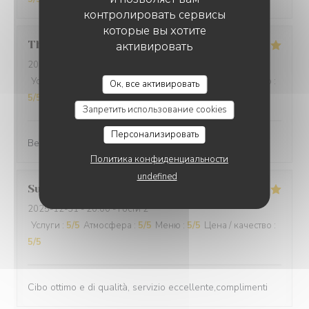
контролировать сервисы
которые вы хотите
Thomas
L
активировать
2025-12-31
- 20:00 - гости 2
Услуги
:
5
/5
Атмосфера
:
5
/5
Меню
:
5
/5
Цена / качество
:
Ок, все активировать
5
/5
Запретить использование cookies
Персонализировать
Best cuisine in old Nice.
Политика конфиденциальности
undefined
Suraci
G
2025-12-31
- 20:00 - гости 2
Услуги
:
5
/5
Атмосфера
:
5
/5
Меню
:
5
/5
Цена / качество
:
5
/5
Cibo ottimo e di qualità, servizio eccellente,complimenti