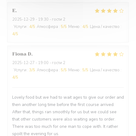
E
2025-12-29
- 19:30 - гости 2
Услуги
:
4
/5
Атмосфера
:
5
/5
Меню
:
4
/5
Цена / качество
:
4
/5
Fiona
D
2025-12-27
- 19:00 - гости 2
Услуги
:
3
/5
Атмосфера
:
5
/5
Меню
:
5
/5
Цена / качество
:
4
/5
Lovely food but we had to wait ages to give our order and
then another long time before the first course arrived.
After that, things ran smoothly for us but we could see
that other customers were also waiting ages to order.
There was too much for one man to cope with. It rather
spoilt the evening for us.