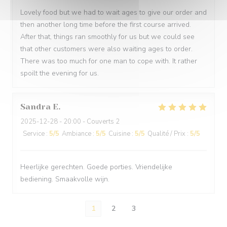
Lovely food but we had to wait ages to give our order and
then another long time before the first course arrived.
After that, things ran smoothly for us but we could see
that other customers were also waiting ages to order.
There was too much for one man to cope with. It rather
spoilt the evening for us.
Sandra
E
2025-12-28
- 20:00 - Couverts 2
Service
:
5
/5
Ambiance
:
5
/5
Cuisine
:
5
/5
Qualité / Prix
:
5
/5
Heerlijke gerechten. Goede porties. Vriendelijke
bediening. Smaakvolle wijn.
1
2
3