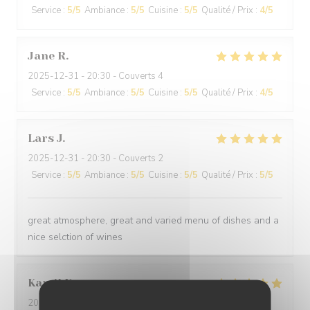
Service
:
5
/5
Ambiance
:
5
/5
Cuisine
:
5
/5
Qualité / Prix
:
4
/5
Jane
R
2025-12-31
- 20:30 - Couverts 4
Service
:
5
/5
Ambiance
:
5
/5
Cuisine
:
5
/5
Qualité / Prix
:
4
/5
Lars
J
2025-12-31
- 20:30 - Couverts 2
Service
:
5
/5
Ambiance
:
5
/5
Cuisine
:
5
/5
Qualité / Prix
:
5
/5
great atmosphere, great and varied menu of dishes and a
nice selction of wines
Kamil
K
2025-12-31
- 21:00 - Couverts 2