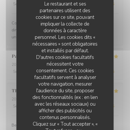
Le restaurant et ses
Service
:
5
/5
Ambiance
:
5
/5
Cuisine
:
5
/5
Qualité / Prix
:
5
/5
partenaires utilisent des
cookies sur ce site, pouvant
Comprehensive restaurant with friendly service. The
impliquer la collecte de
données à caractère
dinner was tasty with fresh ingredients and served with
personnel. Les cookies dits «
unexpected flavors.
nécessaires » sont obligatoires
et installés par défaut.
Paolo
B
D'autres cookies facultatifs
nécessitent votre
2025-12-29
- 20:00 - Couverts 2
consentement. Ces cookies
Service
:
5
/5
Ambiance
:
5
/5
Cuisine
:
5
/5
Qualité / Prix
:
5
/5
facultatifs servent à analyser
votre navigation, mesurer
l'audience du site, proposer
Thomas
L
des fonctionnalités (ex : en lien
2025-12-31
- 20:00 - Couverts 2
avec les réseaux sociaux) ou
Service
:
5
/5
Ambiance
:
5
/5
Cuisine
:
5
/5
Qualité / Prix
:
5
/5
afficher des publicités ou
contenus personnalisés.
Cliquez sur « Tout accepter », «
Best cuisine in old Nice.