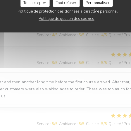
Tout accepter
Tout refuser
Personnaliser
nti
Politique de protection des données à caractère personnel
Politique de gestion des cookies
Service
:
4
/5
Ambiance
:
5
/5
Cuisine
:
4
/5
Qualité / Prix
Service
:
3
/5
Ambiance
:
5
/5
Cuisine
:
5
/5
Qualité / Prix
 and then another long time before the first course arrived. After that,
ther customers were also waiting ages to order. There was too much for
 us.
Service
:
5
/5
Ambiance
:
5
/5
Cuisine
:
5
/5
Qualité / Prix