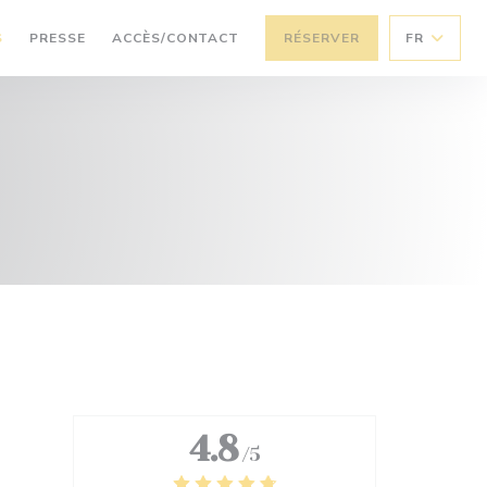
S
PRESSE
ACCÈS/CONTACT
RÉSERVER
FR
4.8
/5