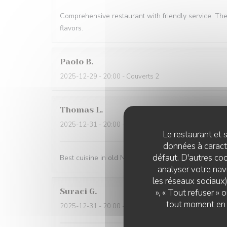
Comprehensive restaurant with friendly service. Th
flavors.
Paolo
B
2025-12-29
- 20:00 - Couverts 2
Thomas
L
2025-12-31
- 20:00 - Couverts 2
Le restaurant et s
données à caractè
défaut. D'autres coo
Best cuisine in old Nice.
analyser votre navi
les réseaux sociaux)
Suraci
G
», « Tout refuser »
tout moment en c
2025-12-31
- 20:00 - Couverts 2