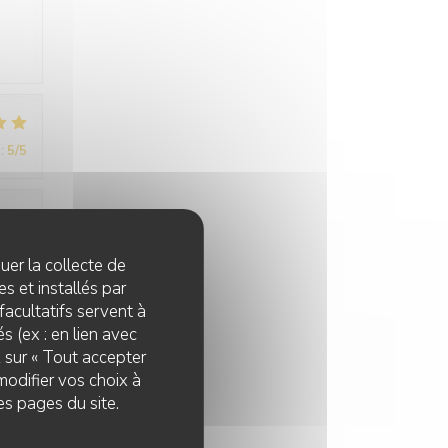
:
5
/5
:
5
/5
quer la collecte de
s et installés par
facultatifs servent à
s (ex : en lien avec
z sur « Tout accepter
modifier vos choix à
es pages du site.
:
5
/5