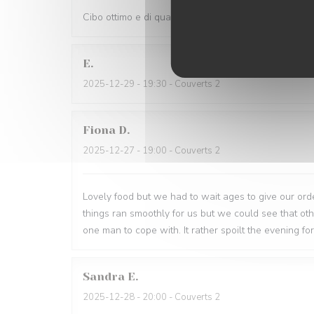
Cibo ottimo e di qualità, servizio eccellente,complime
E
2025-12-29
- 19:30 - Couverts 2
Fiona
D
2025-12-27
- 19:00 - Couverts 2
Lovely food but we had to wait ages to give our order
things ran smoothly for us but we could see that o
one man to cope with. It rather spoilt the evening for
Sandra
E
2025-12-28
- 20:00 - Couverts 2