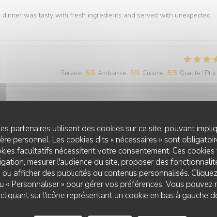
e dinner was tasty with fresh ingredients and served with unexpected
Service
:
5
/5
Ambiance
:
5
/5
Cuisine
:
5
/5
Qualité / Prix
Service
:
5
/5
Ambiance
:
5
/5
Cuisine
:
5
/5
Qualité / Prix
es partenaires utilisent des cookies sur ce site, pouvant impli
re personnel. Les cookies dits « nécessaires » sont obligatoire
kies facultatifs nécessitent votre consentement. Ces cookies 
gation, mesurer l'audience du site, proposer des fonctionnalité
 ou afficher des publicités ou contenus personnalisés. Clique
 ou « Personnaliser » pour gérer vos préférences. Vous pouvez 
liquant sur l'icône représentant un cookie en bas à gauche d
Service
:
5
/5
Ambiance
:
5
/5
Cuisine
:
5
/5
Qualité / Prix