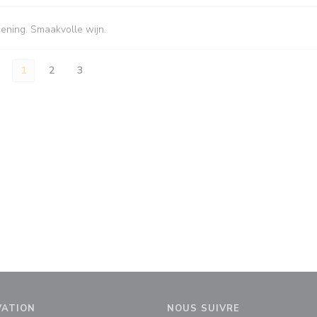
iening. Smaakvolle wijn.
1
2
3
VATION
NOUS SUIVRE