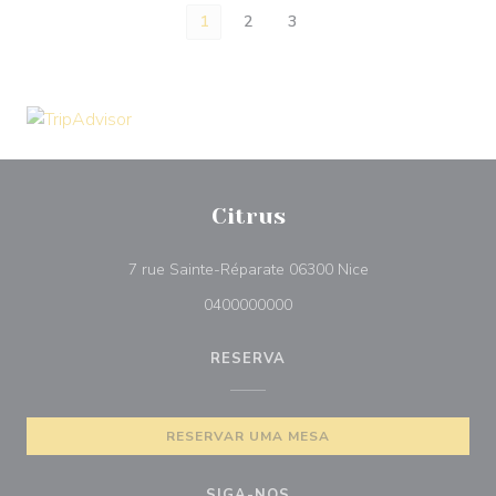
1
2
3
Citrus
((abre numa nova 
7 rue Sainte-Réparate 06300 Nice
0400000000
RESERVA
RESERVAR UMA MESA
SIGA-NOS