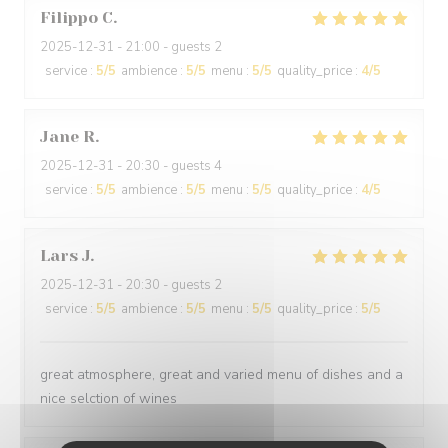
Filippo
C
2025-12-31
- 21:00 - guests 2
service
:
5
/5
ambience
:
5
/5
menu
:
5
/5
quality_price
:
4
/5
Jane
R
2025-12-31
- 20:30 - guests 4
service
:
5
/5
ambience
:
5
/5
menu
:
5
/5
quality_price
:
4
/5
Lars
J
2025-12-31
- 20:30 - guests 2
service
:
5
/5
ambience
:
5
/5
menu
:
5
/5
quality_price
:
5
/5
great atmosphere, great and varied menu of dishes and a
nice selction of wines