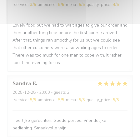
service
:
3
/5
ambience
:
5
/5
menu
:
5
/5
quality_price
:
4
/5
Lovely food but we had to wait ages to give our order and
then another long time before the first course arrived.
After that, things ran smoothly for us but we could see
that other customers were also waiting ages to order.
There was too much for one man to cope with. It rather
spoilt the evening for us.
Sandra
E
2025-12-28
- 20:00 - guests 2
service
:
5
/5
ambience
:
5
/5
menu
:
5
/5
quality_price
:
5
/5
Heerlijke gerechten. Goede porties. Vriendelijke
bediening. Smaakvolle wijn.