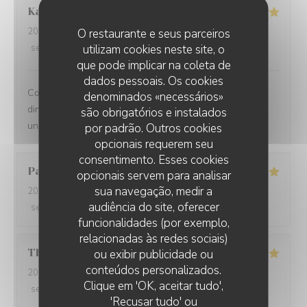
Kamil
K
2025-12-31
- 21:00 - guests 2
O restaurante e seus parceiros
service
:
5
/5
utilizam cookies neste site, o
ambience
:
5
/5
menu
:
5
/5
quality_price
:
5
/5
que pode implicar na coleta de
dados pessoais. Os cookies
Comprehensive restaurant with friendly service. The
denominados «necessários»
dinner was tasty with fresh ingredients and served with
são obrigatórios e instalados
unexpected flavors.
por padrão. Outros cookies
opcionais requerem seu
consentimento. Esses cookies
Paolo
B
opcionais servem para analisar
sua navegação, medir a
2025-12-29
- 20:00 - guests 2
audiência do site, oferecer
service
:
5
/5
ambience
:
5
/5
menu
:
5
/5
quality_price
:
5
/5
funcionalidades (por exemplo,
relacionadas às redes sociais)
Thomas
L
ou exibir publicidade ou
conteúdos personalizados.
2025-12-31
- 20:00 - guests 2
Clique em 'OK, aceitar tudo',
service
:
5
/5
ambience
:
5
/5
menu
:
5
/5
quality_price
:
5
/5
'Recusar tudo' ou