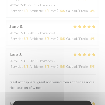
2025-12-31
- 21:00 - Invitados 2
Servicio
:
5
/5
Ambiente
:
5
/5
Menú
:
5
/5
Calidad / Precio
:
4
/5
Jane
R
2025-12-31
- 20:30 - Invitados 4
Servicio
:
5
/5
Ambiente
:
5
/5
Menú
:
5
/5
Calidad / Precio
:
4
/5
Lars
J
2025-12-31
- 20:30 - Invitados 2
Servicio
:
5
/5
Ambiente
:
5
/5
Menú
:
5
/5
Calidad / Precio
:
5
/5
great atmosphere, great and varied menu of dishes and a
nice selction of wines
Kamil
K