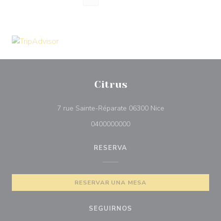
Citrus
((abre en una nue
7 rue Sainte-Réparate 06300 Nice
0400000000
RESERVA
RESERVAR UNA MESA
SEGUIRNOS