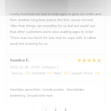
Lovely food but we had to wait ages to give our order and
then another long time before the first course arrived.
After that, things ran smoothly for us but we could see
that other customers were also waiting ages to order.
There was too much for one man to cope with. It rather
spoilt the evening for us.
Sandra
E
2025-12-28
- 20:00 - Invitados 2
Servicio
:
5
/5
Ambiente
:
5
/5
Menú
:
5
/5
Calidad / Precio
:
5
/5
Heerlijke gerechten. Goede porties. Vriendelijke
bediening. Smaakvolle wijn.
1
2
3