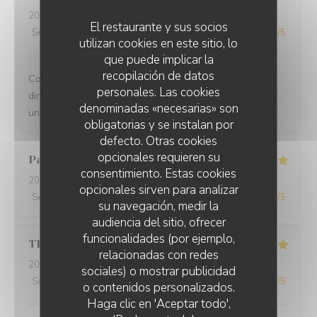
2025-12-31
- 21:00 - Invitados 2
El restaurante y sus socios
Servicio
:
5
/5
Ambiente
:
5
/5
Menú
:
5
/5
Calidad / Precio
:
5
/5
utilizan cookies en este sitio, lo
que puede implicar la
recopilación de datos
Comprehensive restaurant with friendly service. The
personales. Las cookies
dinner was tasty with fresh ingredients and served with
denominadas «necesarias» son
unexpected flavors.
obligatorias y se instalan por
defecto. Otras cookies
opcionales requieren su
Paolo
B
consentimiento. Estas cookies
2025-12-29
- 20:00 - Invitados 2
opcionales sirven para analizar
Servicio
:
5
/5
Ambiente
:
5
/5
Menú
:
5
/5
Calidad / Precio
:
5
/5
su navegación, medir la
audiencia del sitio, ofrecer
funcionalidades (por ejemplo,
Thomas
L
relacionadas con redes
2025-12-31
- 20:00 - Invitados 2
sociales) o mostrar publicidad
Servicio
:
5
/5
Ambiente
:
5
/5
Menú
:
5
/5
Calidad / Precio
:
5
/5
o contenidos personalizados.
Haga clic en 'Aceptar todo',