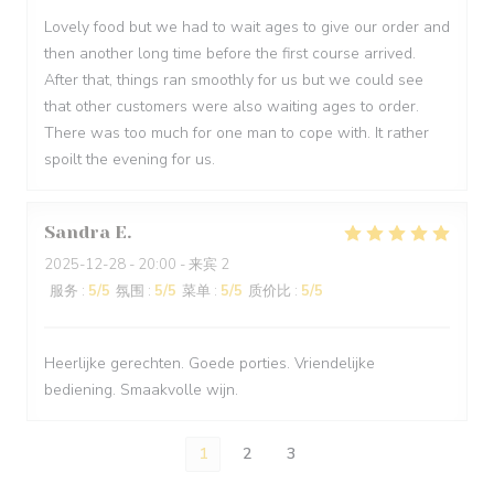
Lovely food but we had to wait ages to give our order and
then another long time before the first course arrived.
After that, things ran smoothly for us but we could see
that other customers were also waiting ages to order.
There was too much for one man to cope with. It rather
spoilt the evening for us.
Sandra
E
2025-12-28
- 20:00 - 来宾 2
服务
:
5
/5
氛围
:
5
/5
菜单
:
5
/5
质价比
:
5
/5
Heerlijke gerechten. Goede porties. Vriendelijke
bediening. Smaakvolle wijn.
1
2
3