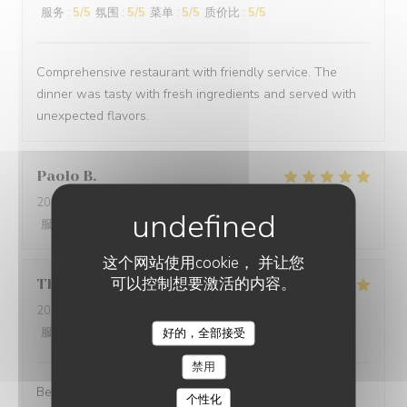
服务
:
5
/5
氛围
:
5
/5
菜单
:
5
/5
质价比
:
5
/5
Comprehensive restaurant with friendly service. The
dinner was tasty with fresh ingredients and served with
unexpected flavors.
Paolo
B
2025-12-29
- 20:00 - 来宾 2
服务
:
5
/5
氛围
:
5
/5
菜单
:
5
/5
质价比
:
5
/5
这个网站使用cookie， 并让您
可以控制想要激活的内容。
Thomas
L
2025-12-31
- 20:00 - 来宾 2
服务
:
5
/5
氛围
:
5
/5
菜单
:
5
/5
质价比
:
5
/5
好的，全部接受
禁用
Best cuisine in old Nice.
个性化