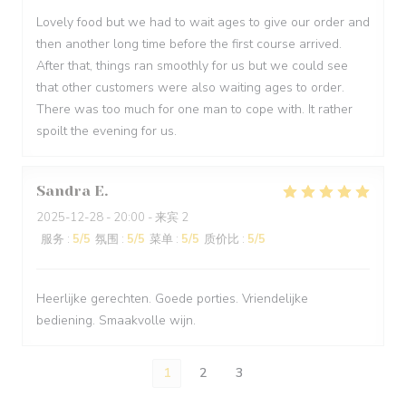
Lovely food but we had to wait ages to give our order and
then another long time before the first course arrived.
After that, things ran smoothly for us but we could see
that other customers were also waiting ages to order.
There was too much for one man to cope with. It rather
spoilt the evening for us.
Sandra
E
2025-12-28
- 20:00 - 来宾 2
服务
:
5
/5
氛围
:
5
/5
菜单
:
5
/5
质价比
:
5
/5
Heerlijke gerechten. Goede porties. Vriendelijke
bediening. Smaakvolle wijn.
1
2
3