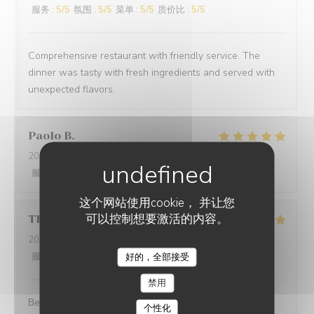
服务
:
5
/5
氛围
:
5
/5
菜单
:
5
/5
质价比
:
5
/5
Comprehensive restaurant with friendly service. The
dinner was tasty with fresh ingredients and served with
unexpected flavors.
Paolo
B
2025-12-29
- 20:00 - 来宾 2
服务
:
5
/5
氛围
:
5
/5
菜单
:
5
/5
质价比
:
5
/5
这个网站使用cookie， 并让您
可以控制想要激活的内容。
Thomas
L
2025-12-31
- 20:00 - 来宾 2
服务
:
5
/5
氛围
:
5
/5
菜单
:
5
/5
质价比
:
5
/5
好的，全部接受
禁用
Best cuisine in old Nice.
个性化