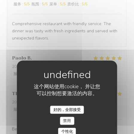
服务
:
5
/5
氛围
:
5
/5
菜单
:
5
/5
质价比
:
5
/5
Comprehensive restaurant with friendly service. The
dinner was tasty with fresh ingredients and served with
unexpected flavors.
Paolo
B
2025-12-29
- 20:00 - 来宾 2
服务
:
5
/5
氛围
:
5
/5
菜单
:
5
/5
质价比
:
5
/5
这个网站使用cookie， 并让您
可以控制想要激活的内容。
Thomas
L
2025-12-31
- 20:00 - 来宾 2
服务
:
5
/5
氛围
:
5
/5
菜单
:
5
/5
质价比
:
5
/5
好的，全部接受
禁用
Best cuisine in old Nice.
个性化