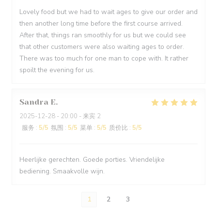
Lovely food but we had to wait ages to give our order and
then another long time before the first course arrived.
After that, things ran smoothly for us but we could see
that other customers were also waiting ages to order.
There was too much for one man to cope with. It rather
spoilt the evening for us.
Sandra
E
2025-12-28
- 20:00 - 来宾 2
服务
:
5
/5
氛围
:
5
/5
菜单
:
5
/5
质价比
:
5
/5
Heerlijke gerechten. Goede porties. Vriendelijke
bediening. Smaakvolle wijn.
1
2
3