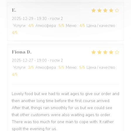
E
2025-12-29
- 19:30 - гости 2
Услуги
:
4
/5
Атмосфера
:
5
/5
Меню
:
4
/5
Цена / качество
:
4
/5
Fiona
D
2025-12-27
- 19:00 - гости 2
Услуги
:
3
/5
Атмосфера
:
5
/5
Меню
:
5
/5
Цена / качество
:
4
/5
Lovely food but we had to wait ages to give our order and
then another long time before the first course arrived.
After that, things ran smoothly for us but we could see
that other customers were also waiting ages to order.
There was too much for one man to cope with. It rather
spoilt the evening for us.