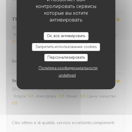
контролировать сервисы
которые вы хотите
Thomas
L
активировать
2025-12-31
- 20:00 - гости 2
Услуги
:
5
/5
Атмосфера
:
5
/5
Меню
:
5
/5
Цена / качество
:
Ок, все активировать
5
/5
Запретить использование cookies
Персонализировать
Best cuisine in old Nice.
Политика конфиденциальности
undefined
Suraci
G
2025-12-31
- 20:00 - гости 2
Услуги
:
5
/5
Атмосфера
:
5
/5
Меню
:
5
/5
Цена / качество
:
5
/5
Cibo ottimo e di qualità, servizio eccellente,complimenti