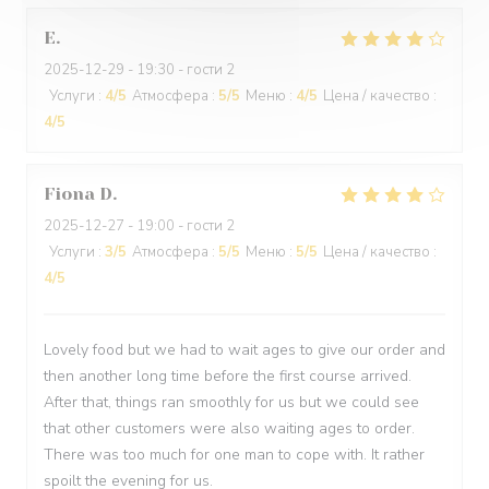
E
2025-12-29
- 19:30 - гости 2
Услуги
:
4
/5
Атмосфера
:
5
/5
Меню
:
4
/5
Цена / качество
:
4
/5
Fiona
D
2025-12-27
- 19:00 - гости 2
Услуги
:
3
/5
Атмосфера
:
5
/5
Меню
:
5
/5
Цена / качество
:
4
/5
Lovely food but we had to wait ages to give our order and
then another long time before the first course arrived.
After that, things ran smoothly for us but we could see
that other customers were also waiting ages to order.
There was too much for one man to cope with. It rather
spoilt the evening for us.