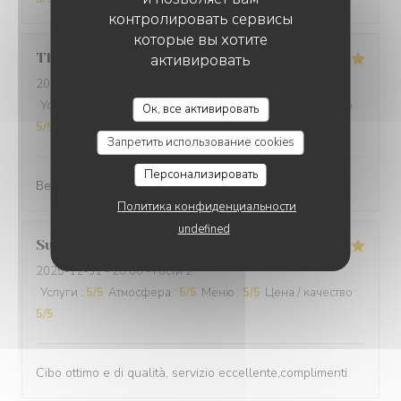
контролировать сервисы
которые вы хотите
Thomas
L
активировать
2025-12-31
- 20:00 - гости 2
Услуги
:
5
/5
Атмосфера
:
5
/5
Меню
:
5
/5
Цена / качество
:
Ок, все активировать
5
/5
Запретить использование cookies
Персонализировать
Best cuisine in old Nice.
Политика конфиденциальности
undefined
Suraci
G
2025-12-31
- 20:00 - гости 2
Услуги
:
5
/5
Атмосфера
:
5
/5
Меню
:
5
/5
Цена / качество
:
5
/5
Cibo ottimo e di qualità, servizio eccellente,complimenti