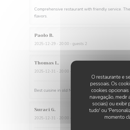
Comprehensive restaurant with friendly service. Th
flavors.
Paolo
B
2025-12-29
- 20:00 - guests 2
Thomas
L
2025-12-31
- 20:00 - guests 2
O restaurante e se
pessoais. Os cooki
cookies opcionais
Best cuisine in old Nice.
navegação, medir a
sociais) ou exibi
Suraci
G
tudo' ou 'Personali
momento cli
2025-12-31
- 20:00 - guests 2