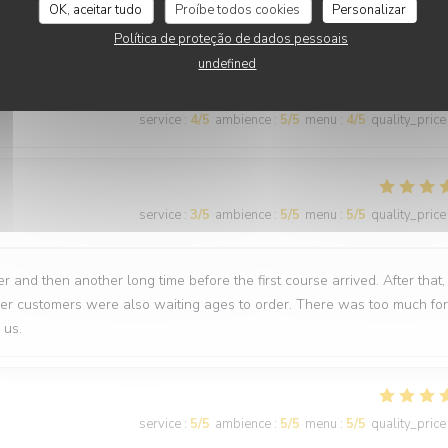
OK, aceitar tudo
Proíbe todos cookies
Personalizar
nti
Política de proteção de dados pessoais
undefined
service
:
4
/5
ambience
:
5
/5
menu
:
4
/5
quality_price
service
:
3
/5
ambience
:
5
/5
menu
:
5
/5
quality_price
 and then another long time before the first course arrived. After that,
ther customers were also waiting ages to order. There was too much for
 us.
service
:
5
/5
ambience
:
5
/5
menu
:
5
/5
quality_price