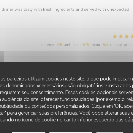
e dinner was tasty with fresh ingredients and served with unexpected
service
:
5
/5
ambience
:
5
/5
menu
:
5
/5
quality_price
service
:
5
/5
ambience
:
5
/5
menu
:
5
/5
quality_price
us parceiros utilizam cookies neste site, o que pode implicar
es denominados «necessários» são obrigatórios e instalados
 requerem seu consentimento. Esses cookies opcionais servem
 audiência do site, oferecer funcionalidades (por exemplo, re
r publicidade ou conteúdos personalizados. Clique em 'OK, aceit
zar' para gerenciar suas preferências. Você pode alterar suas
cando no ícone de cookie no canto inferior esquerdo das pági
service
:
5
/5
ambience
:
5
/5
menu
:
5
/5
quality_price