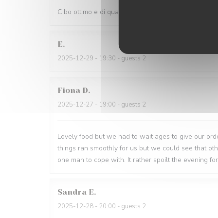
Cibo ottimo e di qualità, servizio eccellente,complime
E
2025-12-29
- 19:30 - guests 2
Fiona
D
2025-12-27
- 19:00 - guests 2
Lovely food but we had to wait ages to give our order
things ran smoothly for us but we could see that o
one man to cope with. It rather spoilt the evening for
Sandra
E
2025-12-28
- 20:00 - guests 2