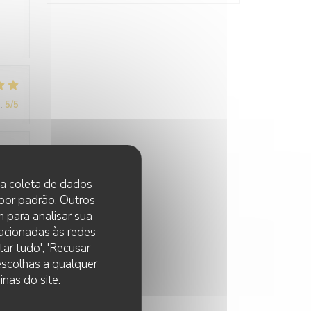
:
5
/5
:
5
/5
 na coleta de dados
 por padrão. Outros
 para analisar sua
lacionadas às redes
ar tudo', 'Recusar
 escolhas a qualquer
nas do site.
:
5
/5