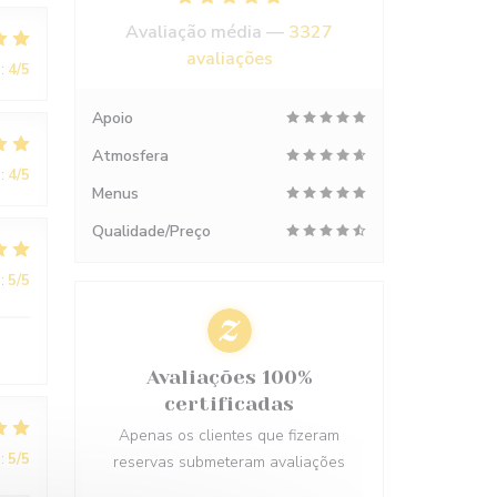
Avaliação média —
3327
avaliações
:
4
/5
Apoio
Atmosfera
:
4
/5
Menus
Qualidade/Preço
:
5
/5
Avaliações 100%
certificadas
Apenas os clientes que fizeram
:
5
/5
reservas submeteram avaliações