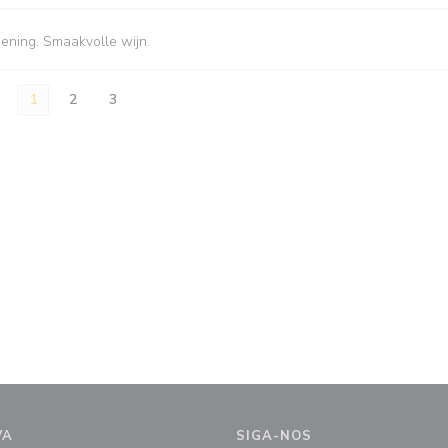
iening. Smaakvolle wijn.
1
2
3
VA
SIGA-NOS