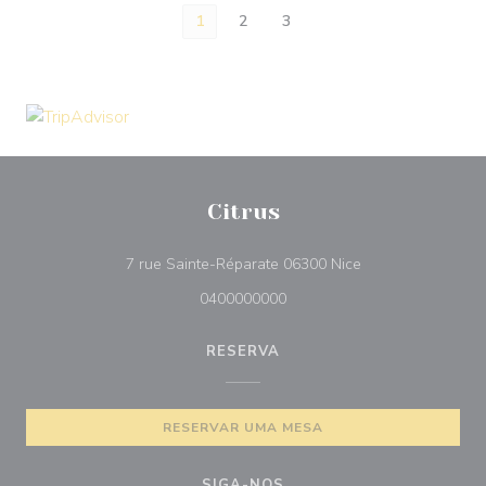
1
2
3
Citrus
((abre numa nova 
7 rue Sainte-Réparate 06300 Nice
0400000000
RESERVA
RESERVAR UMA MESA
SIGA-NOS