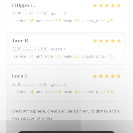
Filippo
C
2025-12-31
- 21:00 - guests 2
service
:
5
/5
ambience
:
5
/5
menu
:
5
/5
quality_price
:
4
/5
Jane
R
2025-12-31
- 20:30 - guests 4
service
:
5
/5
ambience
:
5
/5
menu
:
5
/5
quality_price
:
4
/5
Lars
J
2025-12-31
- 20:30 - guests 2
service
:
5
/5
ambience
:
5
/5
menu
:
5
/5
quality_price
:
5
/5
great atmosphere, great and varied menu of dishes and a
nice selction of wines