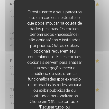
Kamil
K
2025-12-31
- 21:00 - guests 2
O restaurante e seus parceiros
service
:
5
/5
utilizam cookies neste site, o
ambience
:
5
/5
menu
:
5
/5
quality_price
:
5
/5
que pode implicar na coleta de
dados pessoais. Os cookies
Comprehensive restaurant with friendly service. The
denominados «necessários»
dinner was tasty with fresh ingredients and served with
são obrigatórios e instalados
unexpected flavors.
por padrão. Outros cookies
opcionais requerem seu
consentimento. Esses cookies
Paolo
B
opcionais servem para analisar
sua navegação, medir a
2025-12-29
- 20:00 - guests 2
audiência do site, oferecer
service
:
5
/5
ambience
:
5
/5
menu
:
5
/5
quality_price
:
5
/5
funcionalidades (por exemplo,
relacionadas às redes sociais)
Thomas
L
ou exibir publicidade ou
conteúdos personalizados.
2025-12-31
- 20:00 - guests 2
Clique em 'OK, aceitar tudo',
service
:
5
/5
ambience
:
5
/5
menu
:
5
/5
quality_price
:
5
/5
'Recusar tudo' ou