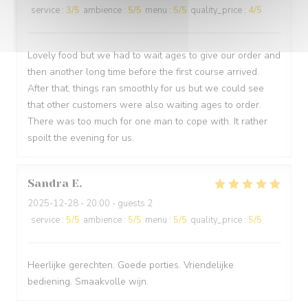
service
:
3
/5
ambience
:
5
/5
menu
:
5
/5
quality_price
:
4
/5
Lovely food but we had to wait ages to give our order and
then another long time before the first course arrived.
After that, things ran smoothly for us but we could see
that other customers were also waiting ages to order.
There was too much for one man to cope with. It rather
spoilt the evening for us.
Sandra
E
2025-12-28
- 20:00 - guests 2
service
:
5
/5
ambience
:
5
/5
menu
:
5
/5
quality_price
:
5
/5
Heerlijke gerechten. Goede porties. Vriendelijke
bediening. Smaakvolle wijn.