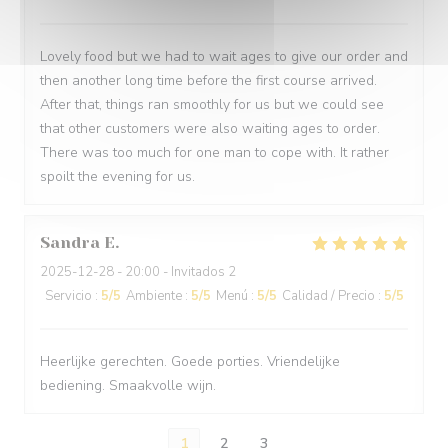
Lovely food but we had to wait ages to give our order and
then another long time before the first course arrived.
After that, things ran smoothly for us but we could see
that other customers were also waiting ages to order.
There was too much for one man to cope with. It rather
spoilt the evening for us.
Sandra
E
2025-12-28
- 20:00 - Invitados 2
Servicio
:
5
/5
Ambiente
:
5
/5
Menú
:
5
/5
Calidad / Precio
:
5
/5
Heerlijke gerechten. Goede porties. Vriendelijke
bediening. Smaakvolle wijn.
1
2
3