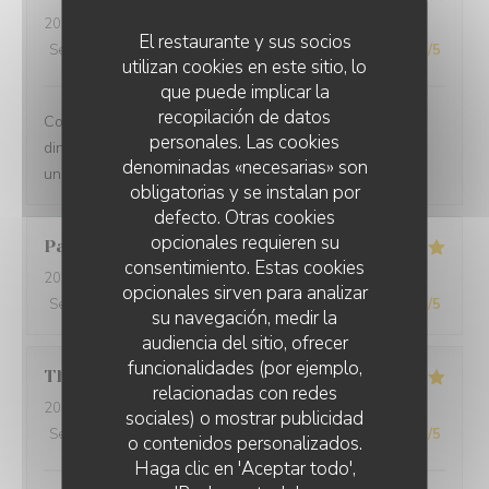
2025-12-31
- 21:00 - Invitados 2
El restaurante y sus socios
Servicio
:
5
/5
Ambiente
:
5
/5
Menú
:
5
/5
Calidad / Precio
:
5
/5
utilizan cookies en este sitio, lo
que puede implicar la
recopilación de datos
Comprehensive restaurant with friendly service. The
personales. Las cookies
dinner was tasty with fresh ingredients and served with
denominadas «necesarias» son
unexpected flavors.
obligatorias y se instalan por
defecto. Otras cookies
opcionales requieren su
Paolo
B
consentimiento. Estas cookies
2025-12-29
- 20:00 - Invitados 2
opcionales sirven para analizar
Servicio
:
5
/5
Ambiente
:
5
/5
Menú
:
5
/5
Calidad / Precio
:
5
/5
su navegación, medir la
audiencia del sitio, ofrecer
funcionalidades (por ejemplo,
Thomas
L
relacionadas con redes
2025-12-31
- 20:00 - Invitados 2
sociales) o mostrar publicidad
Servicio
:
5
/5
Ambiente
:
5
/5
Menú
:
5
/5
Calidad / Precio
:
5
/5
o contenidos personalizados.
Haga clic en 'Aceptar todo',