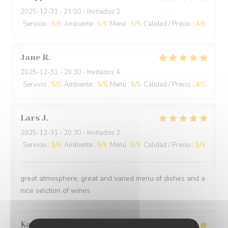
2025-12-31
- 21:00 - Invitados 2
Servicio
:
5
/5
Ambiente
:
5
/5
Menú
:
5
/5
Calidad / Precio
:
4
/5
Jane
R
2025-12-31
- 20:30 - Invitados 4
Servicio
:
5
/5
Ambiente
:
5
/5
Menú
:
5
/5
Calidad / Precio
:
4
/5
Lars
J
2025-12-31
- 20:30 - Invitados 2
Servicio
:
5
/5
Ambiente
:
5
/5
Menú
:
5
/5
Calidad / Precio
:
5
/5
great atmosphere, great and varied menu of dishes and a
nice selction of wines
Kamil
K