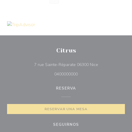
Citrus
((abre en una nue
7 rue Sainte-Réparate 06300 Nice
0400000000
RESERVA
RESERVAR UNA MESA
SEGUIRNOS