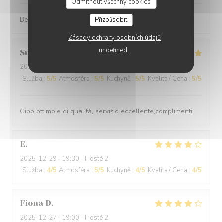
Odmítnout všechny cookies
Best cuisine in old Nice.
Přizpůsobit
Zásady ochrany osobních údajů
undefined
Suraci
G
2025-12-31
- 20:00 - Hosté 2
Služba
:
5
/5
Atmosféra
:
5
/5
Kuchyně
:
5
/5
Kvalita / Cena
:
5
/5
Cibo ottimo e di qualità, servizio eccellente,complimenti
E
2025-12-29
- 19:30 - Hosté 2
Služba
:
4
/5
Atmosféra
:
5
/5
Kuchyně
:
4
/5
Kvalita / Cena
:
4
/5
Fiona
D
2025-12-27
- 19:00 - Hosté 2