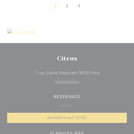
1
2
3
Citrus
((otevře se v nové
7 rue Sainte-Réparate 06300 Nice
0400000000
REZERVACE
REZERVOVAT STŮL
SLEDUJTE NÁS