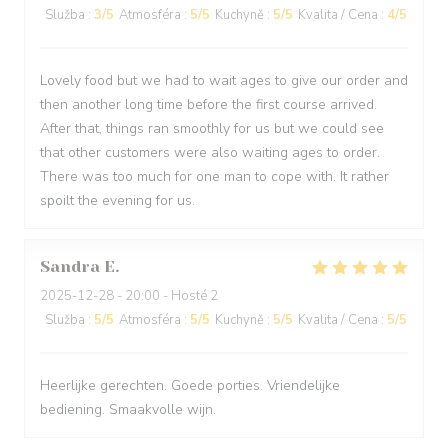
Služba
:
3
/5
Atmosféra
:
5
/5
Kuchyně
:
5
/5
Kvalita / Cena
:
4
/5
Lovely food but we had to wait ages to give our order and
then another long time before the first course arrived.
After that, things ran smoothly for us but we could see
that other customers were also waiting ages to order.
There was too much for one man to cope with. It rather
spoilt the evening for us.
Sandra
E
2025-12-28
- 20:00 - Hosté 2
Služba
:
5
/5
Atmosféra
:
5
/5
Kuchyně
:
5
/5
Kvalita / Cena
:
5
/5
Heerlijke gerechten. Goede porties. Vriendelijke
bediening. Smaakvolle wijn.