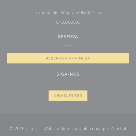
((abre numa nova 
7 rue Sainte-Réparate 06300 Nice
0400000000
RESERVA
RESERVAR UMA MESA
SIGA-NOS
NEWSLETTER
((abr
© 2026 Citrus — Website do restaurante criado por
Zenchef