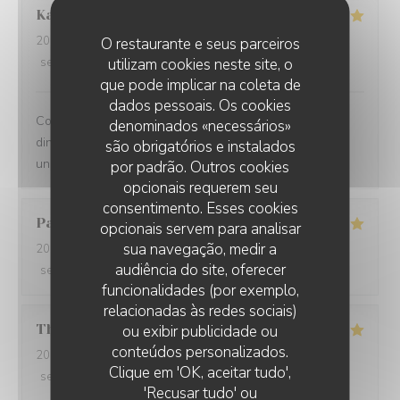
Kamil
K
2025-12-31
- 21:00 - guests 2
O restaurante e seus parceiros
service
:
5
/5
utilizam cookies neste site, o
ambience
:
5
/5
menu
:
5
/5
quality_price
:
5
/5
que pode implicar na coleta de
dados pessoais. Os cookies
Comprehensive restaurant with friendly service. The
denominados «necessários»
dinner was tasty with fresh ingredients and served with
são obrigatórios e instalados
unexpected flavors.
por padrão. Outros cookies
opcionais requerem seu
consentimento. Esses cookies
Paolo
B
opcionais servem para analisar
sua navegação, medir a
2025-12-29
- 20:00 - guests 2
audiência do site, oferecer
service
:
5
/5
ambience
:
5
/5
menu
:
5
/5
quality_price
:
5
/5
funcionalidades (por exemplo,
relacionadas às redes sociais)
Thomas
L
ou exibir publicidade ou
conteúdos personalizados.
2025-12-31
- 20:00 - guests 2
Clique em 'OK, aceitar tudo',
service
:
5
/5
ambience
:
5
/5
menu
:
5
/5
quality_price
:
5
/5
'Recusar tudo' ou