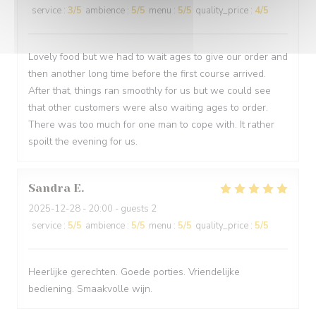
service
:
3
/5
ambience
:
5
/5
menu
:
5
/5
quality_price
:
4
/5
Lovely food but we had to wait ages to give our order and
then another long time before the first course arrived.
After that, things ran smoothly for us but we could see
that other customers were also waiting ages to order.
There was too much for one man to cope with. It rather
spoilt the evening for us.
Sandra
E
2025-12-28
- 20:00 - guests 2
service
:
5
/5
ambience
:
5
/5
menu
:
5
/5
quality_price
:
5
/5
Heerlijke gerechten. Goede porties. Vriendelijke
bediening. Smaakvolle wijn.