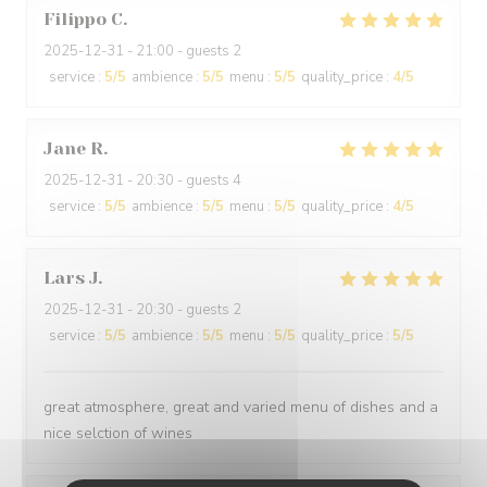
Filippo
C
2025-12-31
- 21:00 - guests 2
service
:
5
/5
ambience
:
5
/5
menu
:
5
/5
quality_price
:
4
/5
Jane
R
2025-12-31
- 20:30 - guests 4
service
:
5
/5
ambience
:
5
/5
menu
:
5
/5
quality_price
:
4
/5
Lars
J
2025-12-31
- 20:30 - guests 2
service
:
5
/5
ambience
:
5
/5
menu
:
5
/5
quality_price
:
5
/5
great atmosphere, great and varied menu of dishes and a
nice selction of wines