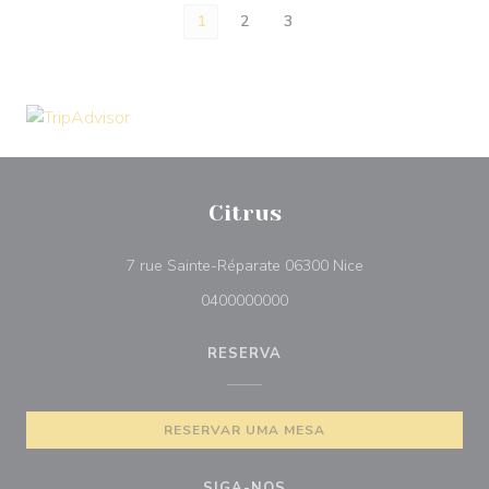
1
2
3
Citrus
((abre numa nova 
7 rue Sainte-Réparate 06300 Nice
0400000000
RESERVA
RESERVAR UMA MESA
SIGA-NOS