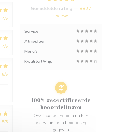
Gemiddelde rating —
3327
reviews
:
4
/5
Service
Atmosfeer
:
4
/5
Menu's
Kwaliteit/Prijs
:
5
/5
100% gecertificeerde
beoordelingen
Onze klanten hebben na hun
:
5
/5
reservering een beoordeling
gegeven