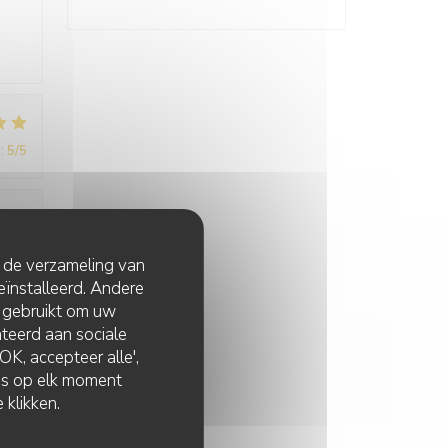
:
5
/5
:
5
/5
t de verzameling van
eïnstalleerd. Andere
 gebruikt om uw
lateerd aan sociale
K, accepteer alle',
zes op elk moment
 klikken.
:
5
/5