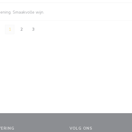
iening. Smaakvolle wijn.
1
2
3
VERING
VOLG ONS