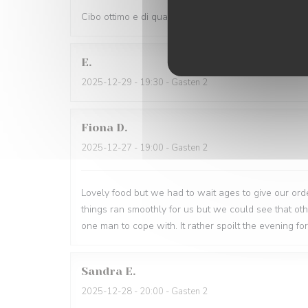
Cibo ottimo e di qualità, servizio eccellente,complime
E
2025-12-29
- 19:30 - Gasten 2
Fiona
D
2025-12-27
- 19:00 - Gasten 2
Lovely food but we had to wait ages to give our order
things ran smoothly for us but we could see that o
one man to cope with. It rather spoilt the evening for
Sandra
E
2025-12-28
- 20:00 - Gasten 2