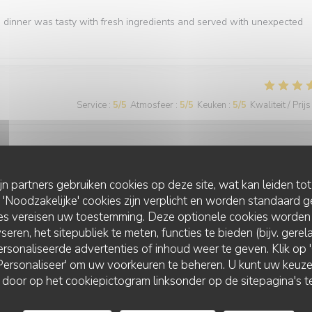
e dinner was tasty with fresh ingredients and served with unexpected
Service
:
5
/5
Atmosfeer
:
5
/5
Keuken
:
5
/5
Kwaliteit / Prijs
Service
:
5
/5
Atmosfeer
:
5
/5
Keuken
:
5
/5
Kwaliteit / Prijs
ijn partners gebruiken cookies op deze site, wat kan leiden to
Noodzakelijke' cookies zijn verplicht en worden standaard g
ies vereisen uw toestemming. Deze optionele cookies worden
seren, het sitepubliek te meten, functies te bieden (bijv. gere
rsonaliseerde advertenties of inhoud weer te geven. Klik op 'O
 'Personaliseer' om uw voorkeuren te beheren. U kunt uw keu
 door op het cookiepictogram linksonder op de sitepagina's te
Service
:
5
/5
Atmosfeer
:
5
/5
Keuken
:
5
/5
Kwaliteit / Prijs