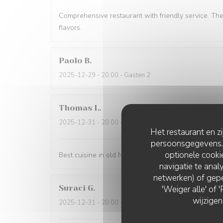
Comprehensive restaurant with friendly service. Th
flavors.
Paolo
B
2025-12-29
- 20:00 - Gasten 2
Thomas
L
2025-12-31
- 20:00 - Gasten 2
Het restaurant en z
persoonsgegevens. '
optionele cook
Best cuisine in old Nice.
navigatie te analy
netwerken) of gepe
Suraci
G
'Weiger alle' of
wijzigen
2025-12-31
- 20:00 - Gasten 2