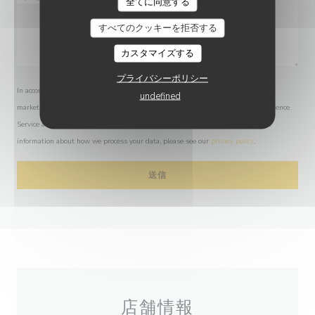
全てに同意する
すべてのクッキーを拒否する
カスタマイズする
プライバシーポリシー
In accordance with data protection regulations, you have the right to opt out of
undefined
marketing communications. UK residents can register with the Telephone Preference
Service at
tpsonline.org.uk
. US residents can register at
donotcall.gov
. For more
information about how we process your data, please see our
privacy policy
.
店舗情報