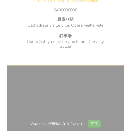
((新しいウィンド
7 rue Sainte-Réparate 06300 Nice
0400000000
最寄り駅
Cathédrale vieille ville, Opéra vieille ville
駐車場
Cours Saleya marché aux fleurs, Corvesy,
Sulzer
Waze Map が無効になっています。
許可