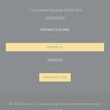
((apre una nuova f
7 rue Sainte-Réparate 06300 Nice
0400000000
PRENOTAZIONE
PRENOTA
SEGUICI
NEWSLETTER
© 2026 Citrus — Creazione del sito internet ristorante con
((apre una nuova finestra))
Zenchef