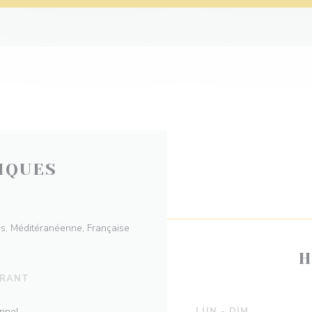
IQUES
ais, Méditéranéenne, Française
H
URANT
onnel
LUN
-
DIM