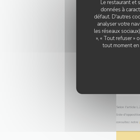
Le restaurant et s
données à caractè
défaut. D'autres coo
analyser votre navi
les réseaux sociaux)
», « Tout refuser »
tout moment en c
Selon l'article 
liste d'oppositi
consultez notre