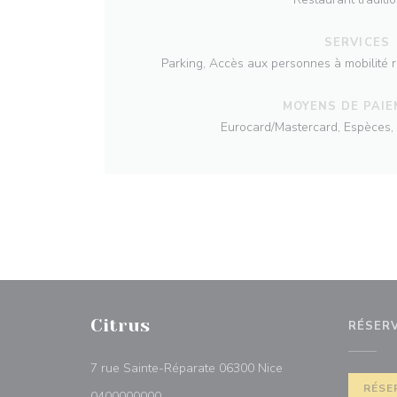
SERVICES
Parking, Accès aux personnes à mobilité r
MOYENS DE PAI
Eurocard/Mastercard, Espèces, 
Citrus
RÉSER
((ouvre une nouvelle
7 rue Sainte-Réparate 06300 Nice
RÉSE
0400000000