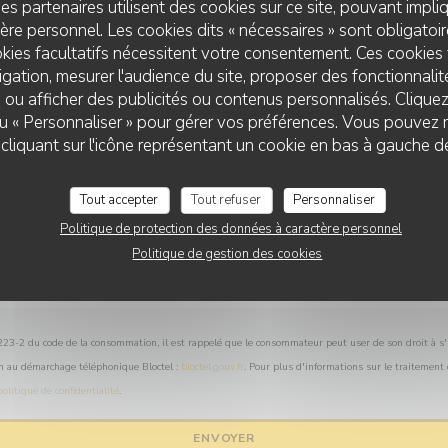
es partenaires utilisent des cookies sur ce site, pouvant impli
Vous désirez nous contacter ?
re personnel. Les cookies dits « nécessaires » sont obligatoire
Remplissez le formulaire ci-dessous !
kies facultatifs nécessitent votre consentement. Ces cookies 
gation, mesurer l'audience du site, proposer des fonctionnalité
 ou afficher des publicités ou contenus personnalisés. Clique
 ou « Personnaliser » pour gérer vos préférences. Vous pouvez 
liquant sur l'icône représentant un cookie en bas à gauche d
Tout accepter
Tout refuser
Personnaliser
Politique de protection des données à caractère personnel
Politique de gestion des cookies
L.223-2 du code de la consommation, il est rappelé que le consommateur peut user de son droit à s'i
on au démarchage téléphonique Bloctel :
bloctel.gouv.fr
. Pour plus d'informations sur le traitement
politique de confidentialité
.