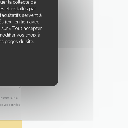
quer la collecte de
s et installés par
facultatifs servent à
s (ex : en lien avec
z sur « Tout accepter
modifier vos choix à
es pages du site.
nscrire sur la
 de vos données,