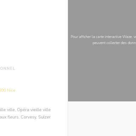
Pour afficher la carte interactive Waze,
peuvent collecter des donn
IONNEL
((ouvre une nouvelle fenêtre))
300 Nice
le ville, Opéra vieille ville
ux fleurs, Corvesy, Sulzer