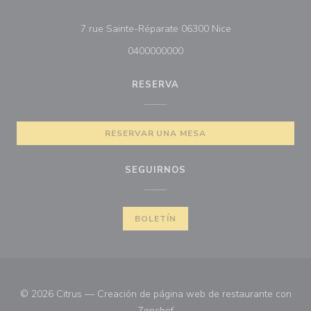
((abre en una nue
7 rue Sainte-Réparate 06300 Nice
0400000000
RESERVA
RESERVAR UNA MESA
SEGUIRNOS
BOLETÍN
© 2026 Citrus — Creación de página web de restaurante con
((abre en una nueva ventana))
Zenchef