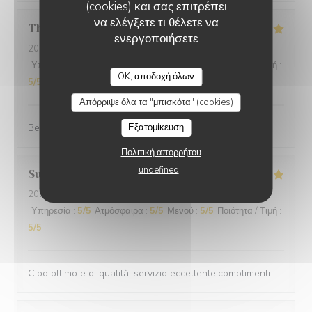
(cookies) και σας επιτρέπει
να ελέγξετε τι θέλετε να
Thomas
L
ενεργοποιήσετε
2025-12-31
- 20:00 - καλεσμένοι 2
Υπηρεσία
:
5
/5
Ατμόσφαιρα
:
5
/5
Μενού
:
5
/5
Ποιότητα / Τιμή
:
OK, αποδοχή όλων
5
/5
Απόρριψε όλα τα "μπισκότα" (cookies)
Best cuisine in old Nice.
Εξατομίκευση
Πολιτική απορρήτου
undefined
Suraci
G
2025-12-31
- 20:00 - καλεσμένοι 2
Υπηρεσία
:
5
/5
Ατμόσφαιρα
:
5
/5
Μενού
:
5
/5
Ποιότητα / Τιμή
:
5
/5
Cibo ottimo e di qualità, servizio eccellente,complimenti