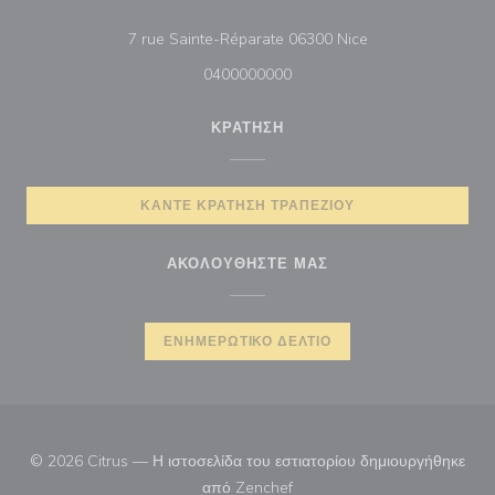
((ανοίγει σε νέο π
7 rue Sainte-Réparate 06300 Nice
0400000000
ΚΡΆΤΗΣΗ
ΚΆΝΤΕ ΚΡΆΤΗΣΗ ΤΡΑΠΕΖΙΟΎ
ΑΚΟΛΟΥΘΉΣΤΕ ΜΑΣ
ΕΝΗΜΕΡΩΤΙΚΌ ΔΕΛΤΊΟ
© 2026 Citrus — Η ιστοσελίδα του εστιατορίου δημιουργήθηκε
((ανοίγει σε νέο παράθυρο))
από
Zenchef