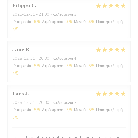
Filippo
C
2025-12-31
- 21:00 - καλεσμένοι 2
Υπηρεσία
:
5
/5
Ατμόσφαιρα
:
5
/5
Μενού
:
5
/5
Ποιότητα / Τιμή
:
4
/5
Jane
R
2025-12-31
- 20:30 - καλεσμένοι 4
Υπηρεσία
:
5
/5
Ατμόσφαιρα
:
5
/5
Μενού
:
5
/5
Ποιότητα / Τιμή
:
4
/5
Lars
J
2025-12-31
- 20:30 - καλεσμένοι 2
Υπηρεσία
:
5
/5
Ατμόσφαιρα
:
5
/5
Μενού
:
5
/5
Ποιότητα / Τιμή
:
5
/5
great atmosphere, great and varied menu of dishes and a