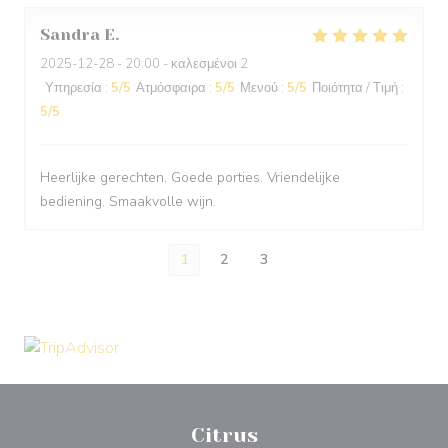
Sandra
E
2025-12-28
- 20:00 - καλεσμένοι 2
Υπηρεσία
:
5
/5
Ατμόσφαιρα
:
5
/5
Μενού
:
5
/5
Ποιότητα / Τιμή
:
5
/5
Heerlijke gerechten. Goede porties. Vriendelijke
bediening. Smaakvolle wijn.
1
2
3
Citrus