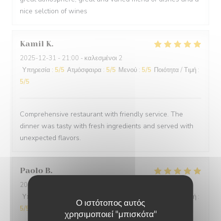
nice selction of wines
Kamil
K
2025-12-31
- 21:00 - καλεσμένοι 2
Υπηρεσία
:
5
/5
Ατμόσφαιρα
:
5
/5
Μενού
:
5
/5
Ποιότητα / Τιμή
:
5
/5
Comprehensive restaurant with friendly service. The
dinner was tasty with fresh ingredients and served with
unexpected flavors.
Paolo
B
2025-12-29
- 20:00 - καλεσμένοι 2
Υπηρεσία
:
5
/5
Ατμόσφαιρα
:
5
/5
Μενού
:
5
/5
Ποιότητα / Τιμή
:
Ο ιστότοπος αυτός
5
/5
χρησιμοποιεί "μπισκότα"