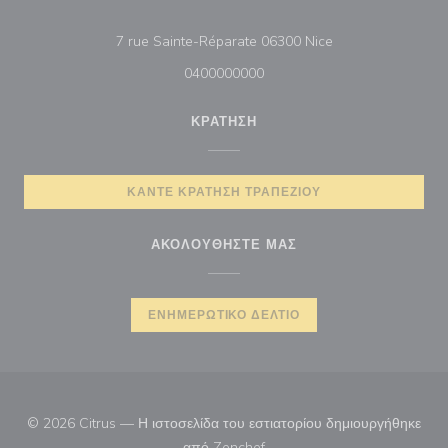
((ανοίγει σε νέο π
7 rue Sainte-Réparate 06300 Nice
0400000000
ΚΡΆΤΗΣΗ
ΚΆΝΤΕ ΚΡΆΤΗΣΗ ΤΡΑΠΕΖΙΟΎ
ΑΚΟΛΟΥΘΉΣΤΕ ΜΑΣ
ΕΝΗΜΕΡΩΤΙΚΌ ΔΕΛΤΊΟ
© 2026 Citrus — Η ιστοσελίδα του εστιατορίου δημιουργήθηκε
((ανοίγει σε νέο παράθυρο))
από
Zenchef