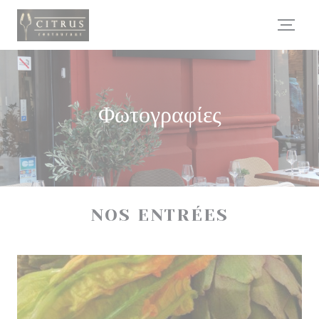
Πίνακας διαχείρισης "Μπισκότων" (Cookies)
Φωτογραφίες
NOS ENTRÉES