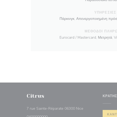
ΥΠΗΡΕΣΊΕΣ
Πάρκινγκ, Απενεργοποιημένη πρόσ
ΜΈΘΟΔΟΙ ΠΛΗΡ
Eurocard / Mastercard, Μετρητά, V
Citrus
ΚΡΆΤΗ
((ανοίγει σε νέο παρ
7 rue Sainte-Réparate 06300 Nice
ΚΆΝΤ
0400000000