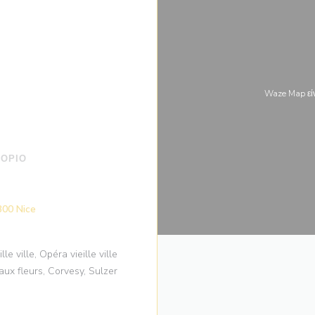
Waze Map εί
ΤΌΡΙΟ
((ανοίγει σε νέο παράθυρο))
300 Nice
le ville, Opéra vieille ville
ux fleurs, Corvesy, Sulzer