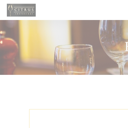
Πίνακας διαχείρισης "Μπισκότων" (Cookies)