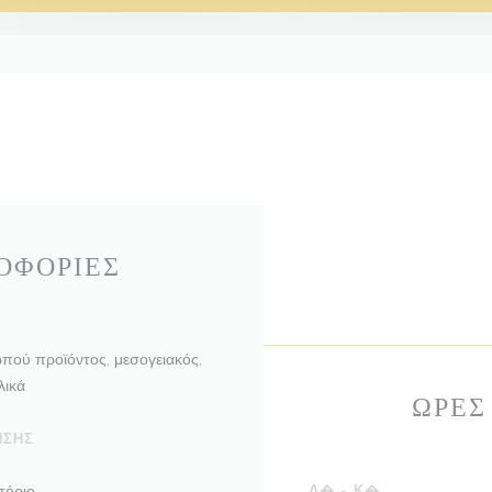
ΟΦΟΡΊΕΣ
ωπού προϊόντος, μεσογειακός,
λικά
ΏΡΕΣ
ΗΣΗΣ
τόριο
Δ�
-
Κ�