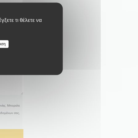
γξετε τι θέλετε να
υση
νίες. Μπορείτε
δεδομένων σας,