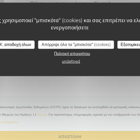
Θέλετε να επικοινωνήσετε μαζί μας ?
Συμπληρώστε την παρακάτω φόρμα!
 χρησιμοποιεί "μπισκότα" (cookies) και σας επιτρέπει να ελέ
ενεργοποιήσετε
K, αποδοχή όλων
Απόρριψε όλα τα "μπισκότα" (cookies)
Εξατομίκε
Πολιτική απορρήτου
undefined
κανονισμό προστασίας δεδομένων (GDPR), έχετε το δικαίωμα να αντιταχθείτε σε εμπορικές επικοινω
το Μητρώο του Άρθρου 11:
dpa.gr
. Για περισσότερες πληροφορίες σχετικά με την επεξεργασία των 
κή απορρήτου
.