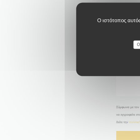
Ο ιστότοπος αυτός
O
Σύμφωνα με τον 
να εγγραφείτε σ
δείτε την
πολιτι