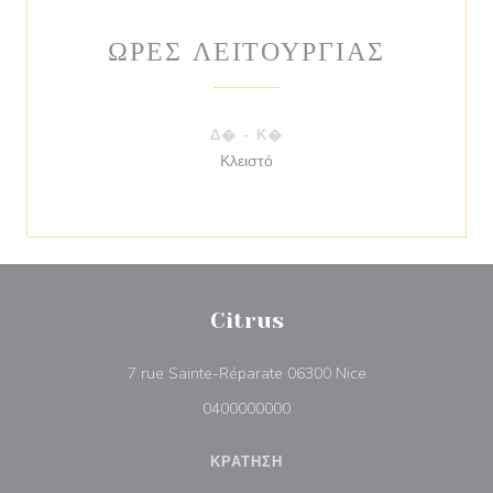
ΏΡΕΣ ΛΕΙΤΟΥΡΓΊΑΣ
Δ�
-
Κ�
Κλειστό
Citrus
((ανοίγει σε νέο π
7 rue Sainte-Réparate 06300 Nice
0400000000
ΚΡΆΤΗΣΗ