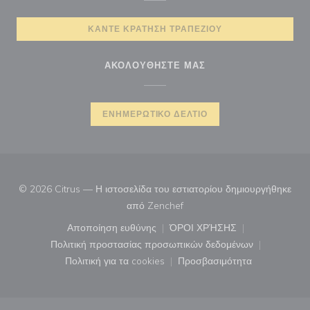
ΚΆΝΤΕ ΚΡΆΤΗΣΗ ΤΡΑΠΕΖΙΟΎ
ΑΚΟΛΟΥΘΉΣΤΕ ΜΑΣ
ΕΝΗΜΕΡΩΤΙΚΌ ΔΕΛΤΊΟ
© 2026 Citrus — Η ιστοσελίδα του εστιατορίου δημιουργήθηκε
((ανοίγει σε νέο παράθυρο))
από
Zenchef
Αποποίηση ευθύνης
ΌΡΟΙ ΧΡΉΣΗΣ
((ανοίγει σε νέο παράθυρο))
((ανοίγει σε νέο παράθ
Πολιτική προστασίας προσωπικών δεδομένων
((ανοίγει σε νέο παράθυρο))
Πολιτική για τα cookies
Προσβασιμότητα
((ανοίγει σε νέο παράθυρο))
((ανοίγει σε νέο παρά