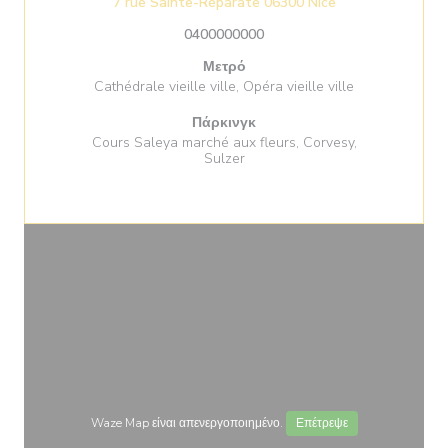
((ανοίγει σε νέ
7 rue Sainte-Réparate 06300 Nice
0400000000
Μετρό
Cathédrale vieille ville, Opéra vieille ville
Πάρκινγκ
Cours Saleya marché aux fleurs, Corvesy,
Sulzer
Waze Map είναι απενεργοποιημένο.
Επέτρεψε